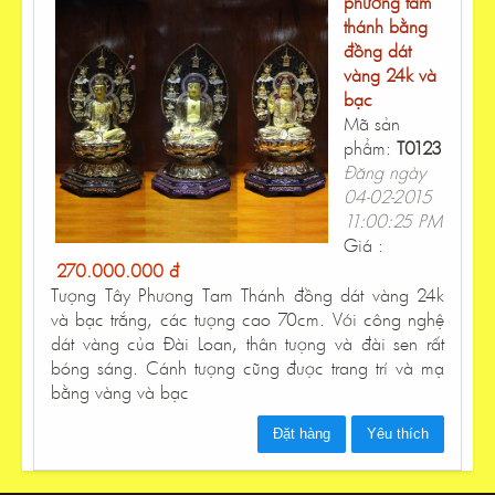
phương tam
thánh bằng
đồng dát
vàng 24k và
bạc
Mã sản
phẩm:
T0123
Đăng ngày
04-02-2015
11:00:25 PM
Giá :
270.000.000 đ
Tượng Tây Phương Tam Thánh đồng dát vàng 24k
và bạc trắng, các tượng cao 70cm. Với công nghệ
dát vàng của Đài Loan, thân tượng và đài sen rất
bóng sáng. Cánh tượng cũng được trang trí và mạ
bằng vàng và bạc
Đặt hàng
Yêu thích