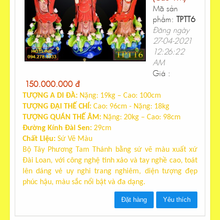
Mã sản
phẩm:
TPTT6
Đăng ngày
27-04-2021
12:26:22
AM
Giá :
150.000.000 đ
TƯỢNG A DI ĐÀ:
Nặng:
19
kg – Cao:
100cm
TƯỢNG ĐẠI THẾ CHÍ:
Cao:
96
cm - Nặng:
18
kg
TƯỢNG QUÁN THẾ ÂM:
Nặng:
20
kg – Cao:
98
cm
Đường Kính Đài Sen:
2
9cm
Chất Liệu:
Sứ Vẽ Màu
Bộ Tây Phương Tam Thánh bằng sứ vẽ màu xuất xứ
Đài Loan, với công nghệ tinh xảo và tay nghề cao, toát
lên dáng vẻ uy nghi trang nghiêm, diện tượng đẹp
phúc hậu, màu sắc nổi bật và đa dạng.
Đặt hàng
Yêu thích