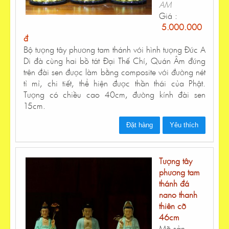
AM
Giá :
5.000.000
đ
Bộ tượng tây phương tam thánh với hình tượng Đức A
Di đà cùng hai bồ tát Đại Thế Chí, Quán Âm đứng
trên đài sen được làm bằng composite với đường nét
tỉ mỉ, chi tiết, thể hiện được thần thái của Phật.
Tượng có chiều cao 40cm, đường kính đài sen
15cm.
Đặt hàng
Yêu thích
Tượng tây
phương tam
thánh đá
nano thanh
thiên cỡ
46cm
Mã sản