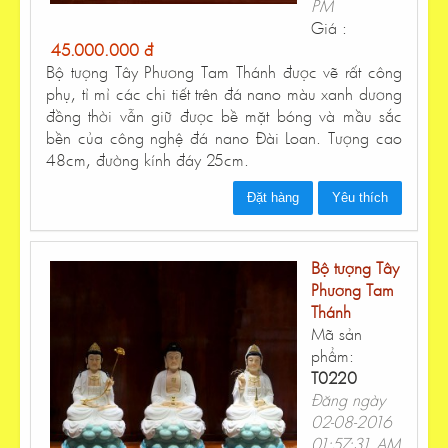
PM
Giá :
45.000.000 đ
Bộ tượng Tây Phương Tam Thánh được vẽ rất công
phụ, tỉ mỉ các chi tiết trên đá nano màu xanh dương
đồng thời vẫn giữ được bề mặt bóng và mầu sắc
bền của công nghệ đá nano Đài Loan. Tượng cao
48cm, đường kính đáy 25cm.
Đặt hàng
Yêu thích
Bộ tượng Tây
Phương Tam
Thánh
Mã sản
phẩm:
T0220
Đăng ngày
02-08-2016
01:57:31 AM