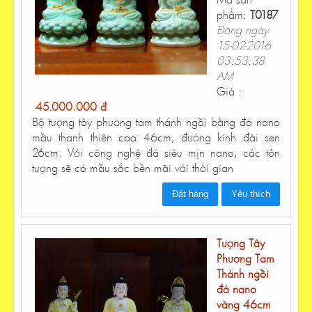
phẩm:
T0187
Đăng ngày
15-02-2016
03:53:38
AM
Giá :
45.000.000 đ
Bộ tượng tây phương tam thánh ngồi bằng đá nano
mầu thanh thiên cao 46cm, đường kính đài sen
26cm. Với công nghệ đá siêu mịn nano, các tôn
tượng sẽ có mầu sắc bền mãi với thời gian
Đặt hàng
Yêu thích
Tượng Tây
Phương Tam
Thánh ngồi
đá nano
vàng 46cm