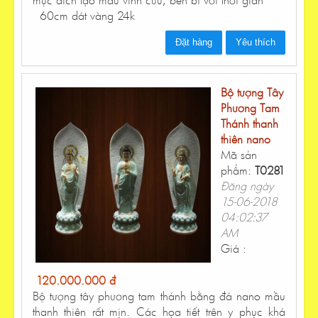
60cm dát vàng 24k
Đặt hàng
Yêu thích
Bộ tượng Tây
Phương Tam
Thánh thanh
thiên nano
Mã sản
phẩm:
T0281
Đăng ngày
15-06-2018
04:02:37
AM
Giá :
120.000.000 đ
Bộ tượng tây phương tam thánh bằng đá nano mầu
thanh thiên rất mịn. Các họa tiết trên y phục khá