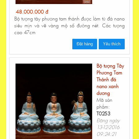
48.000.000 đ
Bộ tượng tây phương tam thánh được làm từ đá nano
siêu mịn và vẽ vàng mộ số đường nét. Các tượng
cao 47cm
Đặt hàng
Yêu thích
Bộ tượng Tây
Phương Tam
Thánh đá
nano xanh
dương
Mã sản
phẩm:
T0253
Đăng ngày
13-12-2016
09:24:21