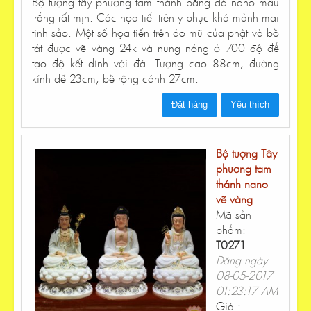
Bộ tượng tây phương tam thánh bằng đá nano mầu
trắng rất mịn. Các họa tiết trên y phục khá mảnh mai
tinh sảo. Một số họa tiến trên áo mũ của phật và bồ
tát được vẽ vàng 24k và nung nóng ở 700 độ để
tạo độ kết dính với đá. Tượng cao 88cm, đường
kính đế 23cm, bề rộng cánh 27cm.
Đặt hàng
Yêu thích
Bộ tượng Tây
phương tam
thánh nano
vẽ vàng
Mã sản
phẩm:
T0271
Đăng ngày
08-05-2017
01:23:17 AM
Giá :