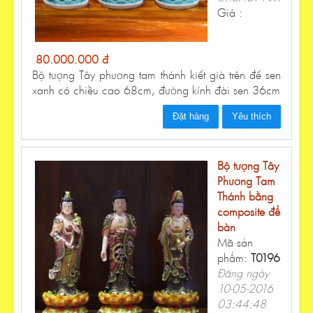
Giá :
80.000.000 đ
Bộ tượng Tây phương tam thánh kiết già trên đế sen
xanh có chiều cao 68cm, đường kính đài sen 36cm
Đặt hàng
Yêu thích
Bộ tượng Tây
Phương Tam
Thánh bằng
composite để
bàn
Mã sản
phẩm:
T0196
Đăng ngày
10-05-2016
03:44:48