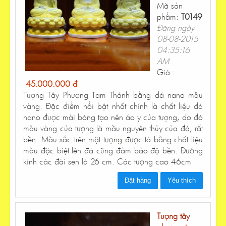
Mã sản
phẩm:
T0149
Đăng ngày
08-08-2015
04:35:16
AM
Giá :
45.000.000 đ
Tượng Tây Phương Tam Thánh bằng đá nano mầu
vàng. Đặc điểm nổi bật nhất chính là chất liệu đá
nano được mài bóng tạo nên áo y của tượng, do đó
mầu vàng của tượng là mầu nguyên thủy của đá, rất
bền. Mầu sắc trên mặt tượng được tô bằng chất liệu
mầu đặc biệt lên đá cũng đảm bảo độ bền. Đường
kính các đài sen là 26 cm. Các tượng cao 46cm
Đặt hàng
Yêu thích
Tượng tây