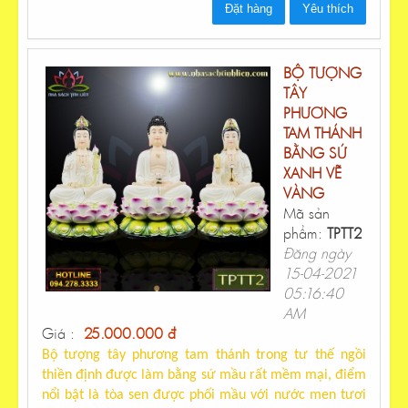
Đặt hàng
Yêu thích
BỘ TƯỢNG
TÂY
PHƯƠNG
TAM THÁNH
BẰNG SỨ
XANH VẼ
VÀNG
Mã sản
phẩm:
TPTT2
Đăng ngày
15-04-2021
05:16:40
AM
Giá :
25.000.000 đ
Bộ tượng tây phương tam thánh trong tư thế ngồi
thiền định được làm bằng sứ mầu rất mềm mại, điểm
nổi bật là tòa sen được phối mầu với nước men tươi