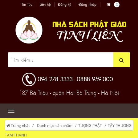
Tin Tức
Liên hệ
Đăng ký
Đăng nhập
0
094.278.3333
0888.959.000
-
187 Bà Triệu - quận Hai Bà Trưng - Hà Nội
Trang nhất
Danh mục sản phẩm
TƯỢNG PHẬT
TÂY PHƯƠNG
TAM THÁNH