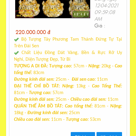
12-04-2021
09:59:08
AM
Giá :
220.000.000 đ
Bộ Tượng Tây Phương Tam Thánh
Đứng Tự Tại
Trên Đài Sen
Chất Liệu Đồng Dát Vàng, Bền & Rực Rỡ Uy
Nghi,
Diện Tượng Đẹp, Từ Bi
TƯỢNG A DI ĐÀ: T
ượng cao
:
57cm -
Nặng:
20kg -
Cao
tổng thể
:
83cm
Đ
ường kính đài sen
:
25cm -
Đài sen cao
:
11cm
ĐẠI THẾ CHÍ BỒ TÁT:
N
ặng
:
13kg -
Cao
Tổng Thể:
81cm -
Tượng cao
:
57cm
Đ
ường kính đài sen
:
25cm -
C
hiều cao đài sen
:
11cm
QUÁN THẾ ÂM BỒ TÁT
:
Cao tổng thể
:
81cm -
N
ặng
:
18kg -
Đ
ường kính đài sen
:
25cm
C
hiều cao đài sen
:
11cm -
T
ượng cao
:
53cm