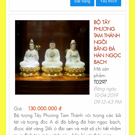
Đặt hàng
Yêu thích
BỘ TÂY
PHƯƠNG
TAM THÁNH
NGỒI
BẰNG ĐÁ
HÀN NGỌC
BẠCH
Mã sản
phẩm:
T0297
Đăng ngày
10-04-2019
09:13:43 PM
Giá :
130.000.000 đ
Bộ tượng Tây Phương Tam Thánh với tượng các bồ
tát và tượng đức A di đà bằng đá hàn ngọc bạch,
được dát vàng 24k ở đài sen và một số chi tiết nhằm
mục đích tạo màu vĩnh cửu, bền bỉ với thời gian