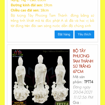
Nặng: 7kg – Cao: 65cm
Đường kính đài sen:
19cm
Chiều cao đài sen:
18cm
Bộ tượng Tây Phương Tam Thánh đứng bằng sứ
trắng tinh khiết mô tả đức phật A di đà và hai vị bồ
tát đứng trên đài sen sóng nước dẫn độ chúng sinh
Đặt hàng
Yêu thích
BỘ TÂY
PHƯƠNG
TAM THÁNH
SỨ TRẮNG
67CM
Mã sản
phẩm:
TPTT4
Đăng ngày
20-04-2021
11:12:56 PM
Giá :