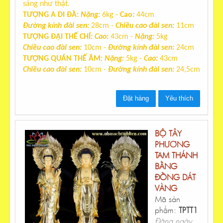
sáng như thật.
TƯỢNG A DI ĐÀ:
Nặng
:
6kg
-
Cao
:
44cm
Đường kính đài sen:
28cm -
Chiều cao đài sen:
11cm
TƯỢNG ĐẠI THẾ CHÍ:
Cao
:
43cm
-
Nặng
:
5kg
Chiều cao đài sen
:
10cm -
Đường kính đài sen
:
24cm
TƯỢNG QUÁN THẾ ÂM:
Nặng
:
5kg
-
Cao
:
43cm
Chiều cao đài sen
:
10cm -
Đường kính đài sen
:
24,5cm
Đặt hàng
Yêu thích
BỘ TÂY
PHƯƠNG
TAM THÁNH
BẰNG
ĐỒNG DÁT
VÀNG
Mã sản
phẩm:
TPTT1
Đăng ngày