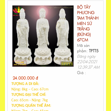
BỘ TÂY
PHƯƠNG
TAM THÁNH
MEN SỨ
TRẮNG
(ĐỨNG)
67CM
Mã sản
phẩm:
TPTT5
Đăng ngày
22-04-2021
12:39:37 AM
Giá :
24.000.000 đ
TƯỢNG A DI ĐÀ:
Nặng: 8kg – Cao: 67
cm
TƯỢNG ĐẠI THẾ CHÍ:
Cao: 65cm - Nặng: 7kg
TƯỢNG QUÁN THẾ ÂM: