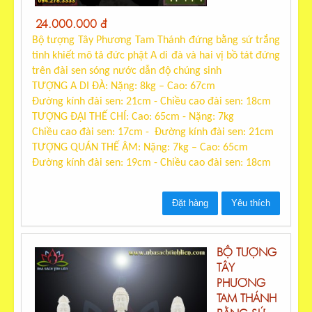
24.000.000 đ
Bộ tượng Tây Phương Tam Thánh
đứng bằng sứ trắng
tinh khiết mô tả đức phật A di đà và hai vị bồ tát đứng
trên đài sen sóng nước dẫn độ chúng sinh
TƯỢNG A DI ĐÀ: Nặng: 8kg – Cao: 67cm
Đường kính đài sen: 21cm - Chiều cao đài sen: 18cm
TƯỢNG ĐẠI THẾ CHÍ: Cao: 65cm - Nặng: 7kg
Chiều cao đài sen: 17cm - Đường kính đài sen: 21cm
TƯỢNG QUÁN THẾ ÂM: Nặng: 7kg – Cao: 65cm
Đường kính đài sen: 19cm - Chiều cao đài sen: 18cm
Đặt hàng
Yêu thích
BỘ TƯỢNG
TÂY
PHƯƠNG
TAM THÁNH