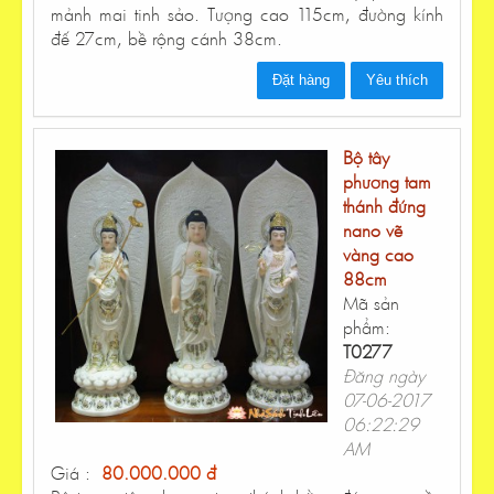
mảnh mai tinh sảo. Tượng cao 115cm, đường kính
đế 27cm, bề rộng cánh 38cm.
Đặt hàng
Yêu thích
Bộ tây
phương tam
thánh đứng
nano vẽ
vàng cao
88cm
Mã sản
phẩm:
T0277
Đăng ngày
07-06-2017
06:22:29
AM
Giá :
80.000.000 đ