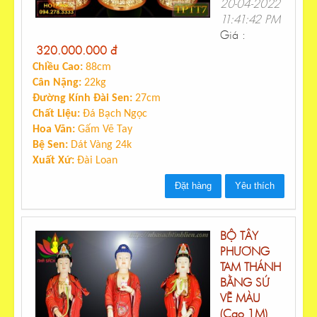
20-04-2022
11:41:42 PM
Giá :
320.000.000 đ
Chiều Cao:
88cm
Cân Nặng:
22kg
Đường Kính Đài Sen:
27cm
Chất Liệu:
Đá Bạch Ngọc
Hoa Văn:
Gấm Vẽ Tay
Bệ Sen:
Dát Vàng 24k
Xuất Xứ:
Đài Loan
Đặt hàng
Yêu thích
BỘ TÂY
PHƯƠNG
TAM THÁNH
BẰNG SỨ
VẼ MÀU
(Cao 1M)