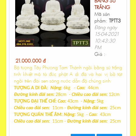
BẰNG SỨ
TRẮNG
Mã sản
phẩm:
TPTT3
Đăng ngày
15-04-2021
10:43:30
PM
Giá :
21.000.000 đ
Bộ tượng Tây Phương Tam Thánh
ngồi bằng sứ trắng
tinh khiết mô tả đức phật A di đà và hai vị bồ tát
ngồi trên đài sen sóng nước dẫn độ chúng sinh
TƯỢNG A DI ĐÀ:
Nặng:
6kg -
Cao:
44cm
Đường kính đài sen:
28cm -
Chiều cao đài sen:
12cm
TƯỢNG ĐẠI THẾ CHÍ:
Cao:
43cm -
Nặng:
5kg
Chiều cao đài sen:
11cm -
Đường kính đài sen:
25cm
TƯỢNG QUÁN THẾ ÂM:
Nặng:
5kg -
Cao:
43cm
Chiều cao đài sen:
11cm -
Đường kính đài sen:
25cm