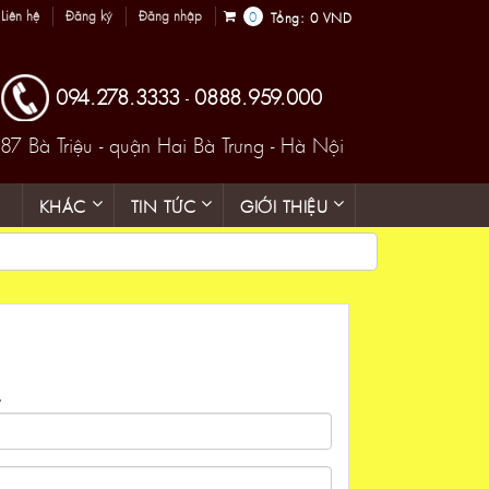
Liên hệ
Đăng ký
Đăng nhập
0
Tổng:
0 VND
094.278.3333
0888.959.000
-
87 Bà Triệu - quận Hai Bà Trưng - Hà Nội
KHÁC
TIN TỨC
GIỚI THIỆU
y