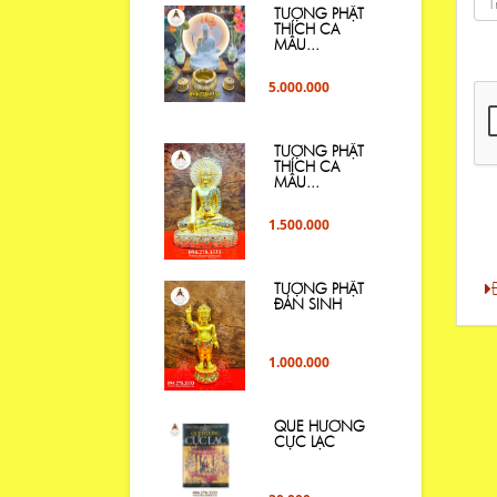
TƯỢNG PHẬT
THÍCH CA
MÂU...
5.000.000
TƯỢNG PHẬT
THÍCH CA
MÂU...
1.500.000
TƯỢNG PHẬT
ĐẢN SINH
1.000.000
QUE HƯƠNG
CỰC LẠC