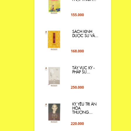
155.000
SÁCH KINH
DƯỢC SƯ VÀ...
168.000
TÂY VỰC KÝ -
PHÁP SƯ...
250.000
KỶ YẾU TRI ÂN
HÒA
THƯỢNG...
220.000