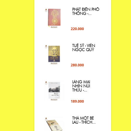
PHẬT ĐIỂN PHỔ
THÔNG -...
220.000
TUỆ SỸ - VIÊN
NGỌC QUÝ
280.000
LÀNG MAI
NHÌN NÚI
THỨU -...
189.000
THẢ MỘT BÈ
LAU - THÍCH...