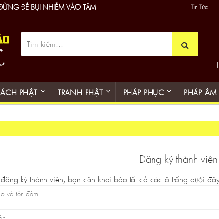
 ĐỪNG ĐỂ BỤI NHIỄM VÀO TÂM
Tin Tức
1
SÁCH PHẬT
TRANH PHẬT
PHÁP PHỤC
PHÁP ÂM
Đăng ký thành viên
đăng ký thành viên, bạn cần khai báo tất cả các ô trống dưới đâ