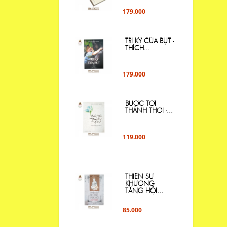
179.000
TRI KỶ CỦA BỤT -
THÍCH...
179.000
BƯỚC TỚI
THẢNH THƠI -...
119.000
THIỀN SƯ
KHƯƠNG
TĂNG HỘI...
85.000