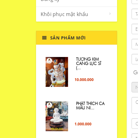
Khôi phục mật khẩu
SẢN PHẨM MỚI
TƯỢNG KIM
CANG LỰC SĨ
(...
Gi
10.000.000
PHẬT THÍCH CA
MÂU NI...
1.000.000