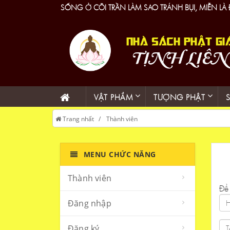
SỐNG Ở CÕI TRẦN LÀM SAO TRÁNH BỤI, MIỄN LÀ
VẬT PHẨM
TƯỢNG PHẬT
Trang nhất
Thành viên
MENU CHỨC NĂNG
Thành viên
Để 
Đăng nhập
Đăng ký