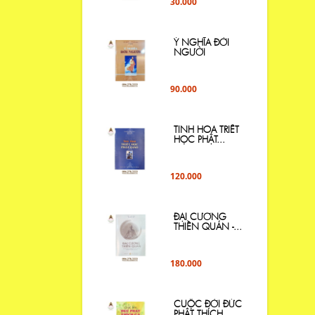
30.000
Ý NGHĨA ĐỜI
NGƯỜI
90.000
TINH HOA TRIẾT
HỌC PHẬT...
120.000
ĐẠI CƯƠNG
THIỀN QUÁN -...
180.000
CUỘC ĐỜI ĐỨC
PHẬT THÍCH...