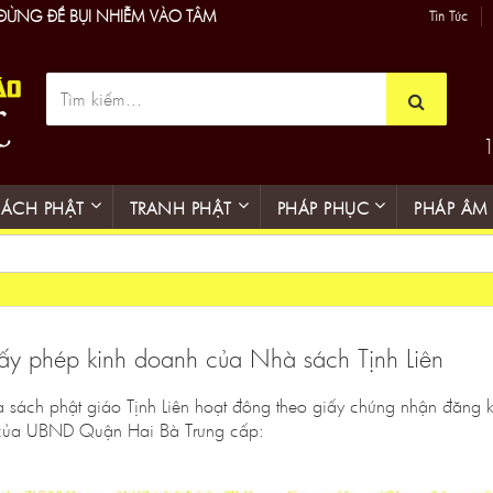
 ĐỪNG ĐỂ BỤI NHIỄM VÀO TÂM
Tin Tức
1
SÁCH PHẬT
TRANH PHẬT
PHÁP PHỤC
PHÁP ÂM
ấy phép kinh doanh của Nhà sách Tịnh Liên
 sách phật giáo Tịnh Liên hoạt đông theo giấy chứng nhận đăng
của UBND Quận Hai Bà Trưng cấp: