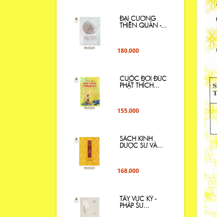
ĐẠI CƯƠNG
THIỀN QUÁN -...
180.000
CUỘC ĐỜI ĐỨC
PHẬT THÍCH...
155.000
SÁCH KINH
DƯỢC SƯ VÀ...
168.000
TÂY VỰC KÝ -
PHÁP SƯ...