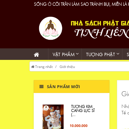
SỐNG Ở CÕI TRẦN LÀM SAO TRÁNH BỤI, MIỄN LÀ
VẬT PHẨM
TƯỢNG PHẬT
Trang nhất
Giới thiệu
SẢN PHẨM MỚI
Gi
Nhà
TƯỢNG KIM
CANG LỰC SĨ
Tế 
(...
10.000.000