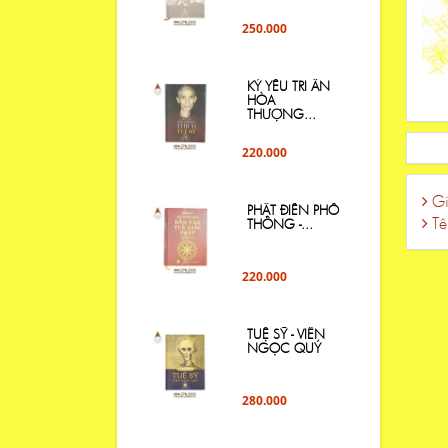
250.000
KỶ YẾU TRI ÂN
HÒA
THƯỢNG...
220.000
Gi
PHẬT ĐIỂN PHỔ
Tê
THÔNG -...
220.000
TUỆ SỸ - VIÊN
NGỌC QUÝ
280.000