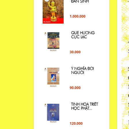
ĐẢN SINH
1.000.000
QUE HƯƠNG
CỰC LẠC
30.000
Ý NGHĨA ĐỜI
NGƯỜI
90.000
TINH HOA TRIẾT
HỌC PHẬT...
120.000