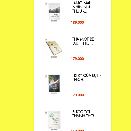
LÀNG MAI
NHÌN NÚI
THỨU -...
189.000
THẢ MỘT BÈ
LAU - THÍCH...
179.000
TRI KỶ CỦA BỤT -
THÍCH...
179.000
BƯỚC TỚI
THẢNH THƠI -...