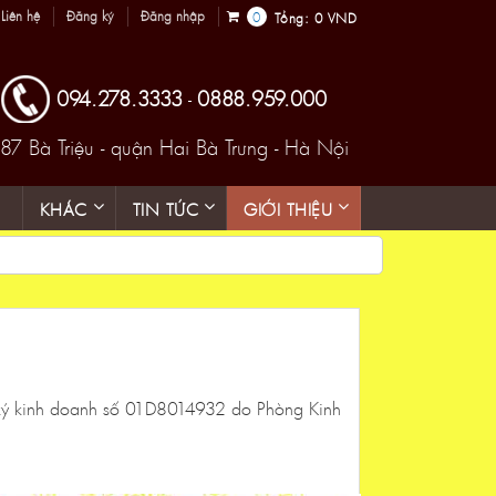
Liên hệ
Đăng ký
Đăng nhập
0
Tổng:
0 VND
094.278.3333
0888.959.000
-
87 Bà Triệu - quận Hai Bà Trưng - Hà Nội
KHÁC
TIN TỨC
GIỚI THIỆU
 ký kinh doanh số 01D8014932 do Phòng Kinh