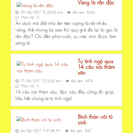
Vàng là rắn độc
09/08/2017 12:29:00 AM
Đã xem: 5342
Phản hồi: 0
Ẩn dưới mô đất nhô lên trên ruộng là rất nhiều
vàng, thế nhưng tại sao thứ quý giá đó lại bị gọi là
rắn độc? Chỉ đến phút cuối, sự việc mới được làm
sáng tỏ.
Tự tỉnh ngộ qua
14 câu nói thâm
sâu
17/08/2017 12:13:00 AM
Đã xem: 4974
Phản hồi: 0
14 câu nói thâm sâu, đọc câu đầu cũng đủ giúp
hầu hết chúng ta tự tỉnh ngộ!
Bình thản với tử
sinh
04/08/2017 11:37:08 PM
Đã xem: 5147