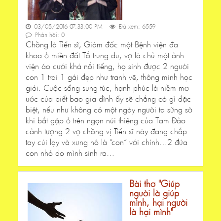
03/05/2016 07:33:00 PM
Đã xem: 6559
Phản hồi: 0
Chồng là Tiến sĩ, Giám đốc một Bệnh viện đa
khoa ở miền đất Tổ trung du, vợ là chủ một ảnh
viện áo cưới khá nổi tiếng, họ sinh được 2 người
con 1 trai 1 gái đẹp như tranh vẽ, thông minh học
giỏi. Cuộc sống sung túc, hạnh phúc là niềm mơ
ước của biết bao gia đình ấy sẽ chẳng có gì đặc
biệt, nếu như không có một ngày người ta sững sờ
khi bắt gặp ở trên ngọn núi thiêng của Tam Đảo
cảnh tượng 2 vợ chồng vị Tiến sĩ này đang chắp
tay cúi lạy và xưng hô là “con” với chính…2 đứa
con nhỏ do mình sinh ra…
Bài thơ "Giúp
người là giúp
mình, hại người
là hại mình"