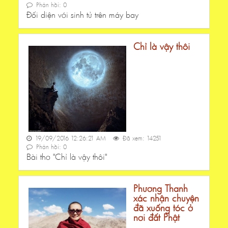
Phản hồi: 0
Đối diện với sinh tử trên máy bay
Chỉ là vậy thôi
19/09/2016 12:26:21 AM
Đã xem: 14251
Phản hồi: 0
Bài thơ "Chỉ là vậy thôi"
Phương Thanh
xác nhận chuyện
đã xuống tóc ở
nơi đất Phật