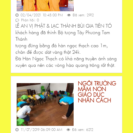
02/04/2021 10:45:00 PM
Đã xem: 2912
Phản hồi: 0
LỄ AN VỊ PHẬT & LẠC THÀNH BÙI GIA TIÊN TỔ
khách hàng đã thỉnh Bộ tượng Tây Phương Tam
Thánh
tượng đứng bằng đá hàn ngọc thạch cao 1m,
chân đế được dát vàng thật 24k.
Đá Hàn Ngọc Thạch có khả năng truyền ánh sáng
xuyên qua nên các vòng hào quang trông rất thật.
NGÔI TRƯỜNG
MẦM NON
GIÁO DỤC
NHÂN CÁCH
11/07/2019 06:09:00 AM
Đã xem: 6212