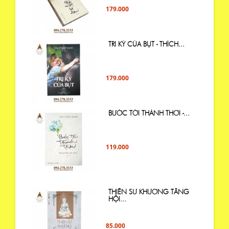
179.000
TRI KỶ CỦA BỤT - THÍCH...
179.000
BƯỚC TỚI THẢNH THƠI -...
119.000
THIỀN SƯ KHƯƠNG TĂNG
HỘI...
85.000