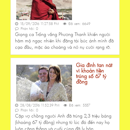
15/09/2016 11:27:58 PM
Đã xem: 6649
Phản hồi: 0
Giọng ca Trống vắng Phương Thanh khiến người
hâm mộ ngạc nhiên khi đăng tải bức ảnh mình đã
cạo đầu, mặc áo choàng và nở nụ cười rạng rỡ.
Gia đình tan nát
vì khoản tiền
trúng số 67 tỷ
đồng
28/08/2016 11:52:39 PM
Đã xem: 5557
Phản hồi: 0
Cặp vợ chồng người Anh đã trúng 2,3 triệu bảng
(khoảng 67 tỷ đồng) nhưng từ lúc đó đến nay họ
luôn căng thẳng và cuối cùng đã ly hôn.