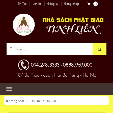
Tin Tức
Liên hệ
Đăng ký
Đăng nhập
0
094.278.3333
0888.959.000
-
187 Bà Triệu - quận Hai Bà Trưng - Hà Nội
Trang nhất
Tin Tức
TIN TỨC