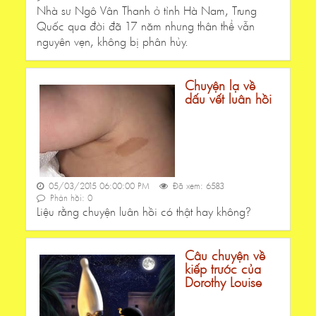
Nhà sư Ngô Vân Thanh ở tỉnh Hà Nam, Trung
Quốc qua đời đã 17 năm nhưng thân thể vẫn
nguyên vẹn, không bị phân hủy.
Chuyện lạ về
dấu vết luân hồi
05/03/2015 06:00:00 PM
Đã xem: 6583
Phản hồi: 0
Liệu rằng chuyện luân hồi có thật hay không?
Câu chuyện về
kiếp trước của
Dorothy Louise