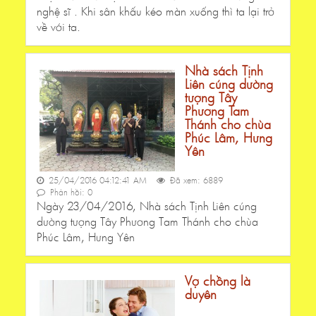
nghệ sĩ . Khi sân khấu kéo màn xuống thì ta lại trở
về với ta.
Nhà sách Tịnh
Liên cúng dường
tượng Tây
Phương Tam
Thánh cho chùa
Phúc Lâm, Hưng
Yên
25/04/2016 04:12:41 AM
Đã xem: 6889
Phản hồi: 0
Ngày 23/04/2016, Nhà sách Tịnh Liên cúng
dường tượng Tây Phương Tam Thánh cho chùa
Phúc Lâm, Hưng Yên
Vợ chồng là
duyên