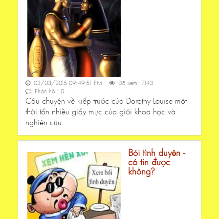
03/03/2015 09:49:51 PM
Đã xem: 7143
Phản hồi: 0
Câu chuyện về kiếp trước của Dorothy Louise một
thời tốn nhiều giấy mực của giới khoa học và
nghiên cứu.
Bói tình duyên -
có tin được
không?