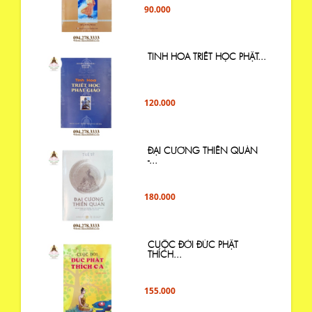
90.000
TINH HOA TRIẾT HỌC PHẬT...
120.000
ĐẠI CƯƠNG THIỀN QUÁN
-...
180.000
CUỘC ĐỜI ĐỨC PHẬT
THÍCH...
155.000