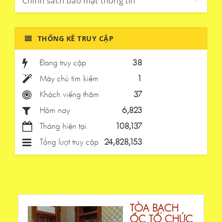
Chính sách bảo mật thông tin
THỐNG KÊ TRUY CẬP
Đang truy cập
38
Máy chủ tìm kiếm
1
Khách viếng thăm
37
Hôm nay
6,823
Tháng hiện tại
108,137
Tổng lượt truy cập
24,828,153
TÒA BẠCH
ỐC TỔ CHỨC