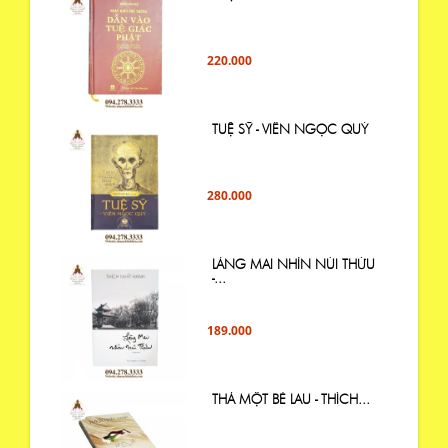
220.000
TUỆ SỸ - VIÊN NGỌC QUÝ
280.000
LÀNG MAI NHÌN NÚI THỨU
-...
189.000
THẢ MỘT BÈ LAU - THÍCH...