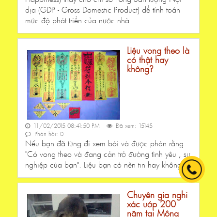
địa (GDP - Gross Domestic Product) để tính toán
mức độ phát triển của nước nhà
Liệu vong theo là
có thật hay
không?
11/02/2015 08:41:50 PM
Đã xem: 15145
Phản hồi: 0
Nếu bạn đã từng đi xem bói và được phán rằng
"Có vong theo và đang cản trở đường tình yêu , sự
nghiệp của bạn". Liệu bạn có nên tin hay không?
Chuyên gia nghi
xác ướp 200
năm tại Mông