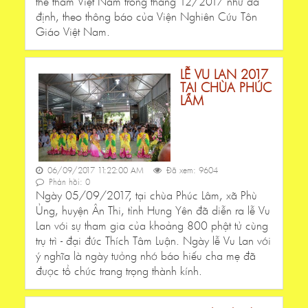
thể thăm Việt Nam trong tháng 12/2017 như đã
định, theo thông báo của Viện Nghiên Cứu Tôn
Giáo Việt Nam.
LỄ VU LAN 2017
TẠI CHÙA PHÚC
LÂM
06/09/2017 11:22:00 AM
Đã xem: 9604
Phản hồi: 0
Ngày 05/09/2017, tại chùa Phúc Lâm, xã Phù
Ủng, huyện Ân Thi, tỉnh Hưng Yên đã diễn ra lễ Vu
Lan với sự tham gia của khoảng 800 phật tử cùng
trụ trì - đại đức Thích Tâm Luận. Ngày lễ Vu Lan với
ý nghĩa là ngày tưởng nhớ báo hiếu cha mẹ đã
được tổ chức trang trọng thành kính.