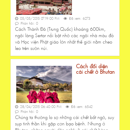
05/05/2015 07:19:00 PM
Đã xem: 6273
Phản hồi: 0
Cách Thành Đô (Trung Quốc) khoảng 600km,
ngôi làng Sertar nổi bật nhờ các ngôi nhà màu đỏ
và Học viện Phật giáo lớn nhất thế giới nằm cheo
leo trên sườn núi.
Cách đối diện
cái chết ở Bhutan
28/04/2015 06:40:00 PM
Đã xem: 6542
Phản hồi: 0
Chúng ta thường lo sợ những cái chết bất ngờ, suy
sụp tinh thần khi gặp cơn bạo bệnh. Nhưng ở
Bhutan, những người dân nghĩ về cái chết hàng