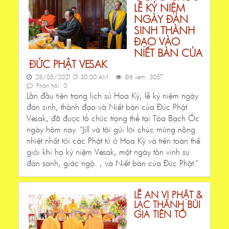
LỄ KỶ NIỆM
NGÀY ĐẢN
SINH THÀNH
ĐẠO VÀO
NIẾT BÀN CỦA
ĐỨC PHẬT VESAK
28/05/2021 01:30:00 AM
Đã xem: 3057
Phản hồi: 0
Lần đầu tiên trong lịch sử Hoa Kỳ, lễ kỷ niệm ngày
đản sinh, thành đạo và Niết bàn của Đức Phật
Vesak, đã được tổ chức trọng thể tại Tòa Bạch Ốc
ngày hôm nay. “Jill và tôi gửi lời chúc mừng nồng
nhiệt nhất tới các Phật tử ở Hoa Kỳ và trên toàn thế
giới khi họ kỷ niệm Vesak, một ngày tôn vinh sự
đản sanh, giác ngộ. , và Niết bàn của Đức Phật.”
LỄ AN VỊ PHẬT &
LẠC THÀNH BÙI
GIA TIÊN TỔ