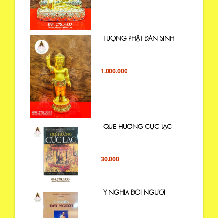
TƯỢNG PHẬT ĐẢN SINH
1.000.000
QUE HƯƠNG CỰC LẠC
30.000
Ý NGHĨA ĐỜI NGƯỜI