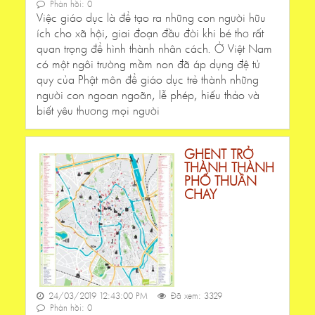
Phản hồi: 0
Việc giáo dục là để tạo ra những con người hữu
ích cho xã hội, giai đoạn đầu đời khi bé thơ rất
quan trọng để hình thành nhân cách. Ở Việt Nam
có một ngôi trường mầm non đã áp dụng đệ tử
quy của Phật môn để giáo dục trẻ thành những
người con ngoan ngoãn, lễ phép, hiếu thảo và
biết yêu thương mọi người
GHENT TRỞ
THÀNH THÀNH
PHỐ THUẦN
CHAY
24/03/2019 12:43:00 PM
Đã xem: 3329
Phản hồi: 0