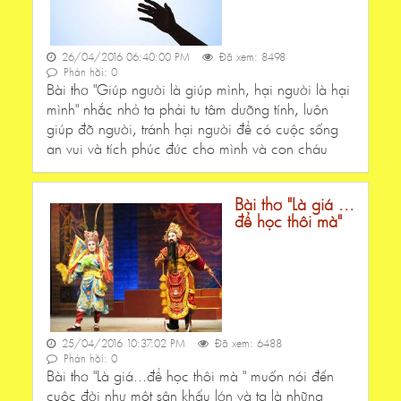
26/04/2016 06:40:00 PM
Đã xem: 8498
Phản hồi: 0
Bài thơ "Giúp người là giúp mình, hại người là hại
mình" nhắc nhở ta phải tu tâm dưỡng tính, luôn
giúp đỡ người, tránh hại người để có cuộc sống
an vui và tích phúc đức cho mình và con cháu
Bài thơ "Là giá ...
để học thôi mà"
25/04/2016 10:37:02 PM
Đã xem: 6488
Phản hồi: 0
Bài thơ "Là giá...để học thôi mà " muốn nói đến
cuộc đời như một sân khấu lớn và ta là những