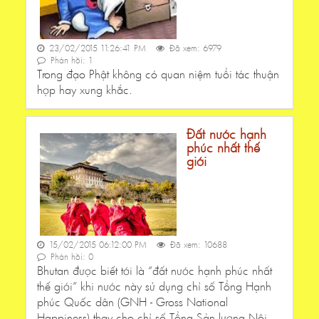
23/02/2015 11:26:41 PM
Đã xem: 6979
Phản hồi: 1
Trong đạo Phật không có quan niệm tuổi tác thuận
hợp hay xung khắc.
Đất nước hạnh
phúc nhất thế
giới
15/02/2015 06:12:00 PM
Đã xem: 10688
Phản hồi: 0
Bhutan được biết tới là “đất nước hạnh phúc nhất
thế giới” khi nước này sử dụng chỉ số Tổng Hạnh
phúc Quốc dân (GNH - Gross National
Happiness) thay cho chỉ số Tổng Sản lượng Nội