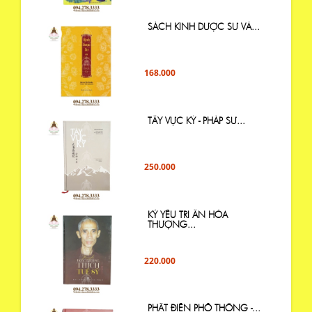
SÁCH KINH DƯỢC SƯ VÀ...
168.000
TÂY VỰC KÝ - PHÁP SƯ...
250.000
KỶ YẾU TRI ÂN HÒA
THƯỢNG...
220.000
PHẬT ĐIỂN PHỔ THÔNG -...