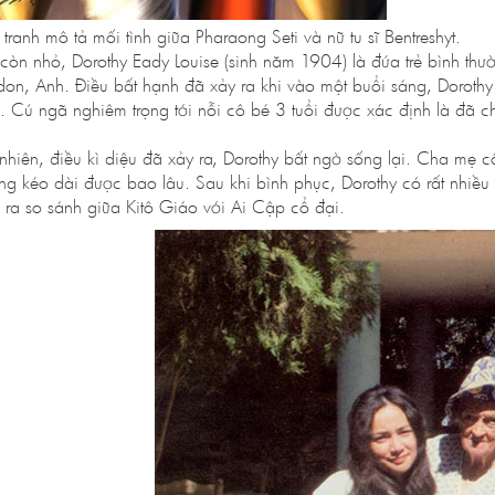
tranh mô tả mối tình giữa Pharaong Seti và nữ tu sĩ Bentreshyt.
 còn nhỏ, Dorothy Eady Louise (sinh năm 1904) là đứa trẻ bình thườn
don, Anh. Điều bất hạnh đã xảy ra khi vào một buổi sáng, Dorothy 
. Cú ngã nghiêm trọng tới nỗi cô bé 3 tuổi được xác định là đã ch
 nhiên, điều kì diệu đã xảy ra, Dorothy bất ngờ sống lại. Cha mẹ 
ng kéo dài được bao lâu. Sau khi bình phục, Dorothy có rất nhiều 
 ra so sánh giữa Kitô Giáo với Ai Cập cổ đại.