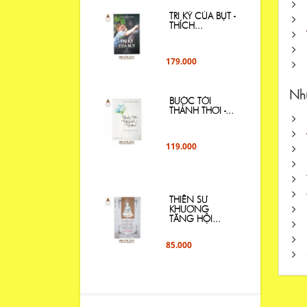
TRI KỶ CỦA BỤT -
THÍCH...
179.000
Nhữ
BƯỚC TỚI
THẢNH THƠI -...
119.000
THIỀN SƯ
KHƯƠNG
TĂNG HỘI...
85.000