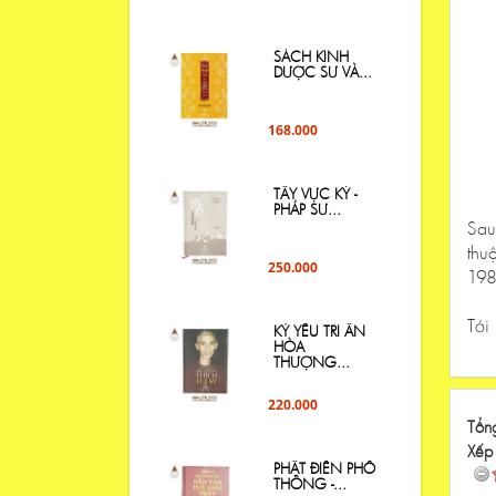
SÁCH KINH
DƯỢC SƯ VÀ...
168.000
TÂY VỰC KÝ -
PHÁP SƯ...
Sau
thu
250.000
198
Tới
KỶ YẾU TRI ÂN
HÒA
THƯỢNG...
220.000
Tổng
Xếp
PHẬT ĐIỂN PHỔ
THÔNG -...