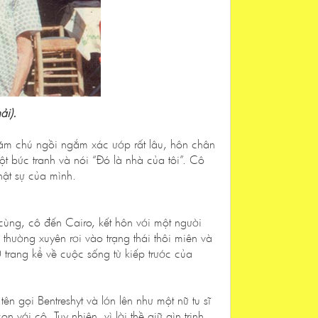
ải).
hăm chú ngồi ngắm xác ướp rất lâu, hôn chân
 bức tranh và nói “Đó là nhà của tôi”. Cô
ật sự của mình.
ùng, cô đến Cairo, kết hôn với một người
hường xuyên rơi vào trạng thái thôi miên và
 trang kể về cuộc sống từ kiếp trước của
ên gọi Bentreshyt và lớn lên như một nữ tu sĩ
với cô. Tuy nhiên, vì lời thề giữ gìn trinh