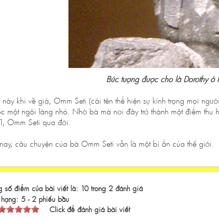
Bức tượng được cho là Dorothy ở k
 này khi về già, Omm Seti (cái tên thể hiện sự kính trọng mọi ngư
ộc một ngôi làng nhỏ. Nhờ bà mà nơi đây trở thành một điểm thu h
1, Omm Seti qua đời.
 nay, câu chuyện của bà Omm Seti vẫn là một bí ẩn của thế giới.
 số điểm của bài viết là: 10 trong 2 đánh giá
 hạng:
5
-
2
phiếu bầu
Click để đánh giá bài viết