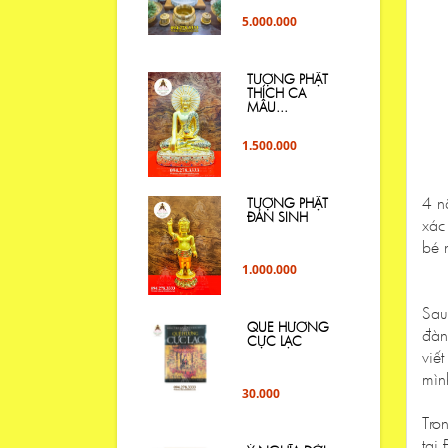
5.000.000
TƯỢNG PHẬT
THÍCH CA
MÂU...
1.500.000
4 n
TƯỢNG PHẬT
ĐẢN SINH
xác
bé 
1.000.000
Sau
QUE HƯƠNG
đàn
CỰC LẠC
viế
mìn
30.000
Tro
tại