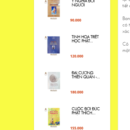
Ý NGHĨA ĐỜI
tiết
NGƯỜI
Ban
90.000
có 
xác 
TINH HOA TRIẾT
HỌC PHẬT...
Cô 
một
120.000
ĐẠI CƯƠNG
THIỀN QUÁN -...
180.000
CUỘC ĐỜI ĐỨC
PHẬT THÍCH...
155.000