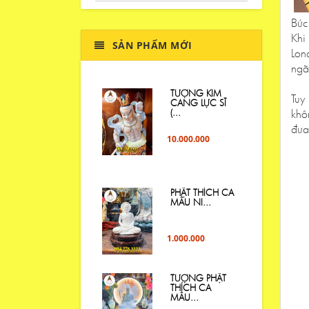
Bức 
Khi
SẢN PHẨM MỚI
Lon
ngã
TƯỢNG KIM
Tuy
CANG LỰC SĨ
khô
(...
đưa
10.000.000
PHẬT THÍCH CA
MÂU NI...
1.000.000
TƯỢNG PHẬT
THÍCH CA
MÂU...