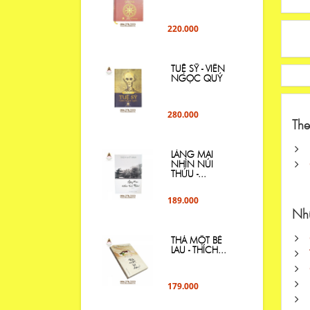
220.000
TUỆ SỸ - VIÊN
NGỌC QUÝ
280.000
The
LÀNG MAI
NHÌN NÚI
THỨU -...
189.000
Nhữ
THẢ MỘT BÈ
LAU - THÍCH...
179.000