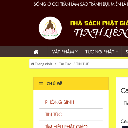
SỐNG Ở CÕI TRẦN LÀM SAO TRÁNH BỤI, MIỄN LÀ
VẬT PHẨM
TƯỢNG PHẬT
Trang nhất
Tin Tức
TIN TỨC
CHỦ ĐỀ
Câ
PHÓNG SINH
Th
TIN TỨC
Câu
TÌM HIỂU PHẬT GIÁO