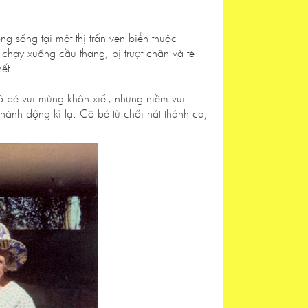
g sống tại một thị trấn ven biển thuộc
chạy xuống cầu thang, bị trượt chân và té
ết.
cô bé vui mừng khôn xiết, nhưng niềm vui
hành động kì lạ. Cô bé từ chối hát thánh ca,