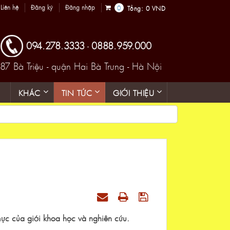
Liên hệ
Đăng ký
Đăng nhập
0
Tổng:
0 VND
094.278.3333
0888.959.000
-
87 Bà Triệu - quận Hai Bà Trưng - Hà Nội
KHÁC
TIN TỨC
GIỚI THIỆU
 mực của giới khoa học và nghiên cứu.