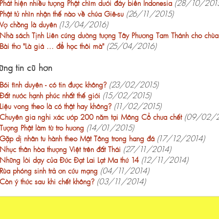
(28/10/201
Phát hiện nhiều tượng Phật chìm dưới đáy biển Indonesia
(26/11/2015)
Phật tử nhìn nhận thế nào về chúa Giê-su
(13/04/2016)
Vợ chồng là duyên
Nhà sách Tịnh Liên cúng dường tượng Tây Phương Tam Thánh cho chù
(25/04/2016)
Bài thơ "Là giá ... để học thôi mà"
ng tin cũ hơn
(23/02/2015)
Bói tình duyên - có tin được không?
(15/02/2015)
Đất nước hạnh phúc nhất thế giới
(11/02/2015)
Liệu vong theo là có thật hay không?
(09/02/2
Chuyên gia nghi xác ướp 200 năm tại Mông Cổ chưa chết
(14/01/2015)
Tượng Phật làm từ tro hương
(17/12/2014)
Gặp dị nhân tu hành theo Mật Tông trong hang đá
(27/11/2014)
Nhục thân hòa thượng Việt trên đất Thái
(12/11/2014)
Những lời dạy của Đức Đạt Lai Lạt Ma thứ 14
(04/11/2014)
Rùa phóng sinh trả ơn cứu mạng
(03/11/2014)
Còn ý thức sau khi chết không?