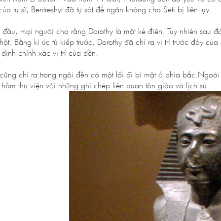
 của tu sĩ, Bentreshyt đã tự sát để ngăn không cho Seti bị liên lụy.
 đầu, mọi người cho rằng Dorothy là một kẻ điên. Tuy nhiên sau đó
thật. Bằng kí ức từ kiếp trước, Dorothy đã chỉ ra vị trí trước đây
định chính xác vị trí của đền.
cũng chỉ ra trong ngôi đền có một lối đi bí mật ở phía bắc.Ngoài r
 hầm thư viện với những ghi chép liên quan tôn giáo và lịch sử.