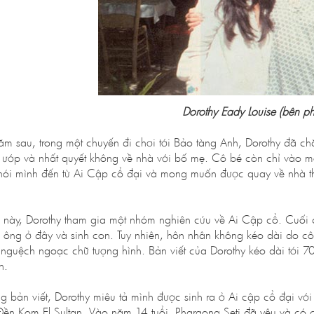
Dorothy Eady Louise (bên ph
ăm sau, trong một chuyến đi chơi tới Bảo tàng Anh, Dorothy đã c
 ướp và nhất quyết không về nhà với bố mẹ. Cô bé còn chỉ vào một
nói mình đến từ Ai Cập cổ đại và mong muốn được quay về nhà th
 này, Dorothy tham gia một nhóm nghiên cứu về Ai Cập cổ. Cuối c
 ông ở đây và sinh con. Tuy nhiên, hôn nhân không kéo dài do cô t
t nguệch ngoạc chữ tượng hình. Bản viết của Dorothy kéo dài tới 70
h.
ng bản viết, Dorothy miêu tả mình được sinh ra ở Ai cập cổ đại với t
 Đền Kom El Sultan. Vào năm 14 tuổi, Pharaong Seti đã yêu và có con 