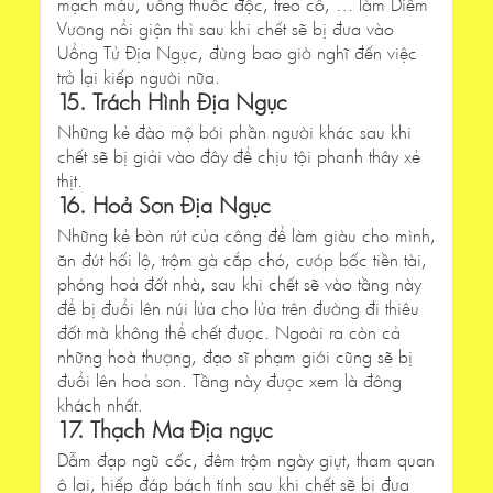
mạch máu, uống thuốc độc, treo cổ, … làm Diêm
Vương nổi giận thì sau khi chết sẽ bị đưa vào
Uổng Tử Địa Ngục, đừng bao giờ nghĩ đến việc
trở lại kiếp người nữa.
15. Trách Hình Địa Ngục
Những kẻ đào mộ bới phần người khác sau khi
chết sẽ bị giải vào đây để chịu tội phanh thây xẻ
thịt.
16. Hoả Sơn Địa Ngục
Những kẻ bòn rút của công để làm giàu cho mình,
ăn đút hối lộ, trộm gà cắp chó, cướp bốc tiền tài,
phóng hoả đốt nhà, sau khi chết sẽ vào tầng này
để bị đuổi lên núi lửa cho lửa trên đường đi thiêu
đốt mà không thể chết được. Ngoài ra còn cả
những hoà thượng, đạo sĩ phạm giới cũng sẽ bị
đuổi lên hoả sơn. Tầng này được xem là đông
khách nhất.
17. Thạch Ma Địa ngục
Dẫm đạp ngũ cốc, đêm trộm ngày giựt, tham quan
ô lại, hiếp đáp bách tính sau khi chết sẽ bị đưa