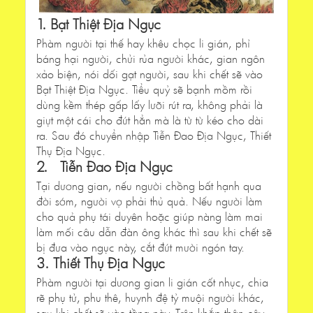
1. Bạt Thiệt Địa Ngục
Phàm người tại thế hay khêu chọc li gián, phỉ
báng hại người, chửi rủa người khác, gian ngôn
xảo biện, nói dối gạt người, sau khi chết sẽ vào
Bạt Thiệt Địa Ngục. Tiểu quỷ sẽ bạnh mồm rồi
dùng kềm thép gấp lấy lưỡi rút ra, không phải là
giựt một cái cho đứt hẳn mà là từ từ kéo cho dài
ra. Sau đó chuyển nhập Tiễn Đao Địa Ngục, Thiết
Thụ Địa Ngục.
2. Tiễn Đao Địa Ngục
Tại dương gian, nếu người chồng bất hạnh qua
đời sớm, người vợ phải thủ quả. Nếu người làm
cho quả phụ tái duyên hoặc giúp nàng làm mai
làm mối câu dẫn đàn ông khác thì sau khi chết sẽ
bị đưa vào ngục này, cắt đứt mười ngón tay.
3. Thiết Thụ Địa Ngục
Phàm người tại dương gian li gián cốt nhục, chia
rẽ phụ tử, phu thê, huynh đệ tỷ muội người khác,
sau khi chết sẽ vào tầng này. Trên khắp thân cây