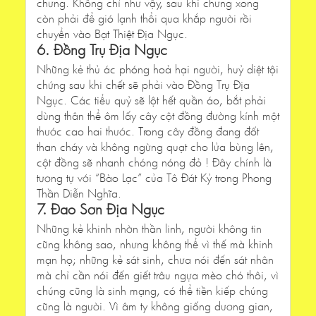
chưng. Không chỉ như vậy, sau khi chưng xong
còn phải để gió lạnh thổi qua khắp người rồi
chuyển vào Bạt Thiệt Địa Ngục.
6. Đồng Trụ Địa Ngục
Những kẻ thủ ác phóng hoả hại người, huỷ diệt tội
chứng sau khi chết sẽ phải vào Đồng Trụ Địa
Ngục. Các tiểu quỷ sẽ lột hết quần áo, bắt phải
dùng thân thể ôm lấy cây cột đồng đường kính một
thước cao hai thước. Trong cây đồng đang đốt
than cháy và không ngừng quạt cho lửa bùng lên,
cột đồng sẽ nhanh chóng nóng đỏ ! Đây chính là
tương tự với “Bào Lạc” của Tô Đát Kỷ trong Phong
Thần Diễn Nghĩa.
7. Đao Sơn Địa Ngục
Những kẻ khinh nhờn thần linh, người không tin
cũng không sao, nhưng không thể vì thế mà khinh
mạn họ; những kẻ sát sinh, chưa nói đến sát nhân
mà chỉ cần nói đến giết trâu ngựa mèo chó thôi, vì
chúng cũng là sinh mạng, có thể tiền kiếp chúng
cũng là người. Vì âm ty không giống dương gian,