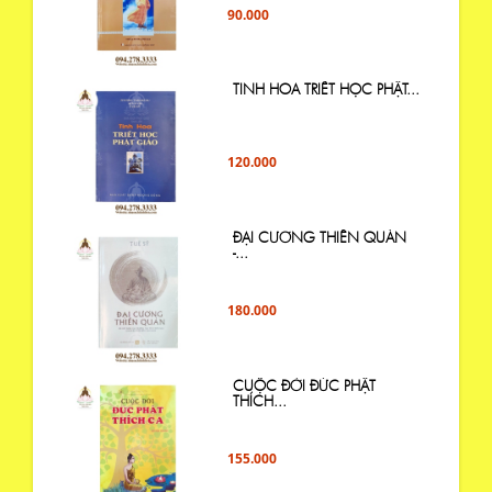
90.000
TINH HOA TRIẾT HỌC PHẬT...
120.000
ĐẠI CƯƠNG THIỀN QUÁN
-...
180.000
CUỘC ĐỜI ĐỨC PHẬT
THÍCH...
155.000