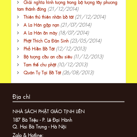
Giải nghĩa hình tượng trong bộ tượng tây phương
(21/12/2014)
tam thánh đứng
(21/12/2014)
Thiên thủ thiên nhãn bồ tát
(21/07/2014)
A La Hán gặp nạn
(18/07/2014)
A La Hán ăn mày
(23/05/2014)
Phật Thích Ca Đản Sinh
(12/12/2013)
Phổ Hiền Bồ Tát
(11/12/2013)
Bộ tượng cầu an cầu siêu
(10/12/2013)
Tam thế chư phật
(26/08/2013)
Quán Tự Tại Bồ Tát
Địa chỉ
NHÀ SÁCH PHẬT GIÁO TỊNH LIÊN
187 Bà Triệu - P. Lê Đại Hành
Q. Hai Bà Trưng - Hà Nội
Zalo & Hotline: