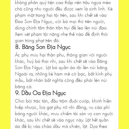
không phân quý tiện cao thấp nên trâu ngựa mèo
chó cũng như người đều được xem là sinh linh. Kẻ
phạm một trong hai tội trên, sau khi chết sẽ vào
Đao Sơn Địa Ngục, cởi bỏ mọi thứ trên người,
dùng chính tấm thân trần trụi để leo lên núi đao.
Xem xét phạm tội nặng nhẹ thế nào để định thời
gian trừng phạt trên đó.
8. Băng Sơn Địa Ngục
Ác phụ mưu hại thân phu, thông gian với người
khác, huỷ bỏ thai nhi, sau khi chết sẽ vào Băng
Sơn Địa Ngục. Lột bỏ quần áo rồi lên núi băng.
Ngoài ra, những kẻ ham mê cờ bạc, bất kính phụ
mẫu, bất nhân bất nghĩa cũng đều phải lên núi
băng cả.
9. Dầu Oa Địa Ngục
Chơi bời trác tán, đầu trộm đuôi cướp, khinh hiền
hiếp nhược, lừa gạt phụ nữ nhi đồng, vu cáo phỉ
báng người khác, mưu chiếm tài sản vợ con người
khác, sau khi chết sẽ vào ngục này. Lột hết quần
áo để bị vào chảo dầu mà chiên, lật. Dựa theo