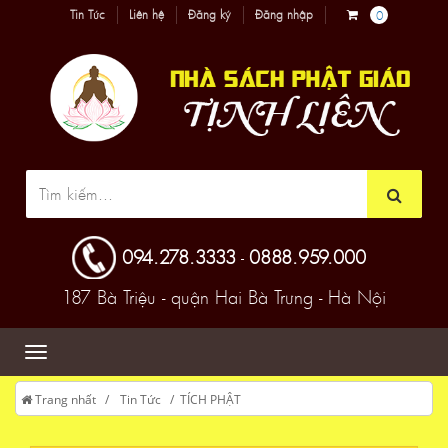
Tin Tức
Liên hệ
Đăng ký
Đăng nhập
0
094.278.3333
0888.959.000
-
187 Bà Triệu - quận Hai Bà Trưng - Hà Nội
Trang nhất
Tin Tức
TÍCH PHẬT