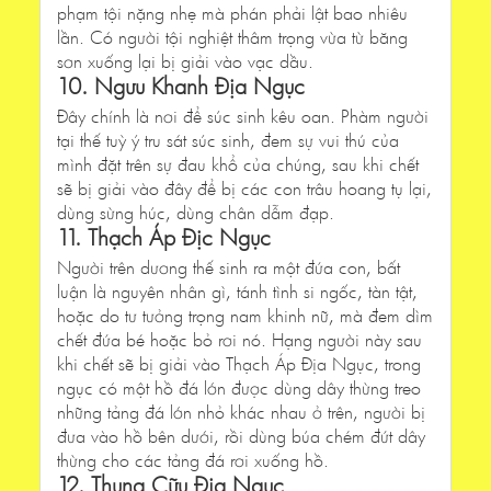
phạm tội nặng nhẹ mà phán phải lật bao nhiêu
lần. Có người tội nghiệt thâm trọng vừa từ băng
sơn xuống lại bị giải vào vạc dầu.
10. Ngưu Khanh Địa Ngục
Đây chính là nơi để súc sinh kêu oan. Phàm người
tại thế tuỳ ý tru sát súc sinh, đem sự vui thú của
mình đặt trên sự đau khổ của chúng, sau khi chết
sẽ bị giải vào đây để bị các con trâu hoang tụ lại,
dùng sừng húc, dùng chân dẫm đạp.
11. Thạch Áp Địc Ngục
Người trên dương thế sinh ra một đứa con, bất
luận là nguyên nhân gì, tánh tình si ngốc, tàn tật,
hoặc do tư tưởng trọng nam khinh nữ, mà đem dìm
chết đứa bé hoặc bỏ rơi nó. Hạng người này sau
khi chết sẽ bị giải vào Thạch Áp Địa Ngục, trong
ngục có một hồ đá lớn được dùng dây thừng treo
những tảng đá lớn nhỏ khác nhau ở trên, người bị
đưa vào hồ bên dưới, rồi dùng búa chém đứt dây
thừng cho các tảng đá rơi xuống hồ.
12. Thung Cữu Địa Ngục