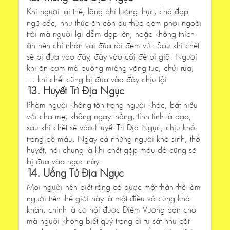
Khi người tại thế, lãng phí lương thực, chà đạp
ngũ cốc, như thức ăn còn dư thừa đem phơi ngoài
trời mà người lại dẫm đạp lên, hoặc không thích
ăn nên chỉ nhón vài đũa rồi đem vứt. Sau khi chết
sẽ bị đưa vào đây, đẩy vào cối để bị giã. Người
khi ăn cơm mà buông miệng văng tục, chửi rủa,
… khi chết cũng bị đưa vào đây chịu tội.
13. Huyết Trì Địa Ngục
Phàm người không tôn trọng người khác, bất hiếu
với cha mẹ, không ngay thẳng, tính tình tà đạo,
sau khi chết sẽ vào Huyết Trì Địa Ngục, chịu khổ
trong bể máu. Ngay cả những người khó sinh, thổ
huyết, nói chung là khi chết gặp máu đỏ cũng sẽ
bị đưa vào ngục này.
14. Uổng Tử Địa Ngục
Mọi người nên biết rằng có được một thân thể làm
người trên thế giới này là một điều vô cùng khó
khăn, chính là cơ hội được Diêm Vương ban cho
mà người không biết quý trọng đi tự sát như cắt