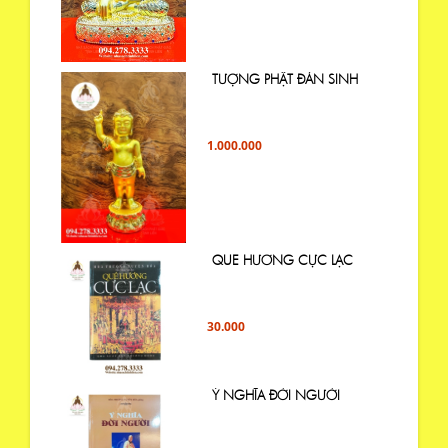
TƯỢNG PHẬT ĐẢN SINH
1.000.000
QUE HƯƠNG CỰC LẠC
30.000
Ý NGHĨA ĐỜI NGƯỜI