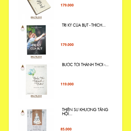
179.000
TRI KỶ CỦA BỤT - THÍCH...
179.000
BƯỚC TỚI THẢNH THƠI -...
119.000
THIỀN SƯ KHƯƠNG TĂNG
HỘI...
85.000