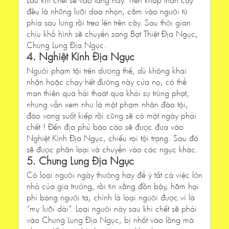
đều là những lưỡi dao nhọn, cắm vào người từ
phía sau lưng rồi treo lên trên cây. Sau thời gian
chịu khổ hình sẽ chuyển sang Bạt Thiệt Địa Ngục,
Chưng Lung Địa Ngục.
4. Nghiệt Kính Địa Ngục
Người phạm tội trên dương thế, dù không khai
nhận hoặc chạy hết đường này cửa nọ, có thể
man thiên quá hải thoát qua khỏi sự trừng phạt,
nhưng vẫn xem như là một phạm nhân đào tội,
đào vong suốt kiếp rồi cũng sẽ có một ngày phải
chết ! Đến địa phủ báo cáo sẽ được đưa vào
Nghiệt Kính Địa Ngục, chiếu rọi tội trạng. Sau đó
sẽ được phân loại và chuyển vào các ngục khác.
5. Chưng Lung Địa Ngục
Có loại người ngày thường hay để ý tất cả việc lớn
nhỏ của gia trưởng, rồi tin xằng đồn bậy, hãm hại
phỉ báng người ta, chính là loại người được ví là
“mụ lưỡi dài”. Loại người này sau khi chết sẽ phải
vào Chưng Lung Địa Ngục, bị nhốt vào lồng mà