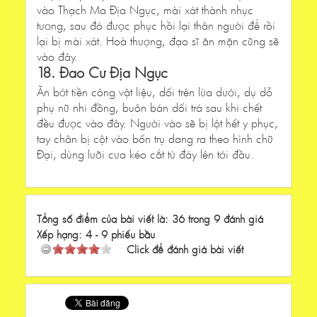
vào Thạch Ma Địa Ngục, mài xát thành nhục
tương, sau đó được phục hồi lại thân người để rồi
lại bị mài xát. Hoà thượng, đạo sĩ ăn mặn cũng sẽ
vào đây.
18. Đao Cư Địa Ngục
Ăn bớt tiền công vật liệu, dối trên lừa dưới, dụ dỗ
phụ nữ nhi đồng, buôn bán dối trá sau khi chết
đều được vào đây. Người vào sẽ bị lột hết y phục,
tay chân bị cột vào bốn trụ dang ra theo hình chữ
Đại, dùng lưỡi cưa kéo cắt từ đáy lên tới đầu.
Tổng số điểm của bài viết là: 36 trong 9 đánh giá
Xếp hạng:
4
-
9
phiếu bầu
Click để đánh giá bài viết