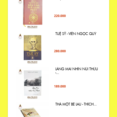
220.000
TUỆ SỸ - VIÊN NGỌC QUÝ
280.000
LÀNG MAI NHÌN NÚI THỨU
-...
189.000
THẢ MỘT BÈ LAU - THÍCH...