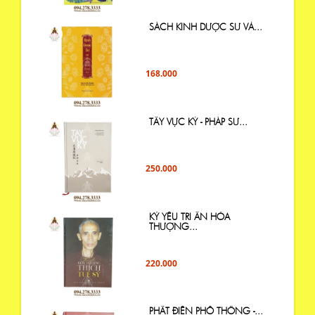
SÁCH KINH DƯỢC SƯ VÀ...
168.000
TÂY VỰC KÝ - PHÁP SƯ...
250.000
KỶ YẾU TRI ÂN HÒA
THƯỢNG...
220.000
PHẬT ĐIỂN PHỔ THÔNG -...