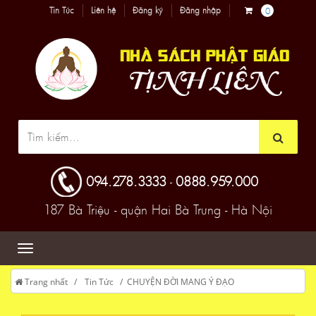
Tin Tức
Liên hệ
Đăng ký
Đăng nhập
0
094.278.3333
0888.959.000
-
187 Bà Triệu - quận Hai Bà Trưng - Hà Nội
Trang nhất
Tin Tức
CHUYỆN ĐỜI MANG Ý ĐẠO