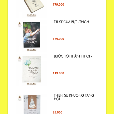
179.000
TRI KỶ CỦA BỤT - THÍCH...
179.000
BƯỚC TỚI THẢNH THƠI -...
119.000
THIỀN SƯ KHƯƠNG TĂNG
HỘI...
85.000