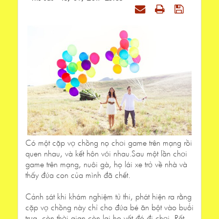
Có một cặp vợ chồng nọ chơi game trên mạng rồi
quen nhau, và kết hôn với nhau.Sau một lần chơi
game trên mạng, nuôi gà, họ lái xe trở về nhà và
thấy đứa con của mình đã chết.
Cảnh sát khi khám nghiệm tử thi, phát hiện ra rằng
cặp vợ chồng này chỉ cho đứa bé ăn bột vào buổi
trưa, còn thời gian còn lại họ vất đó đi chơi. Rất