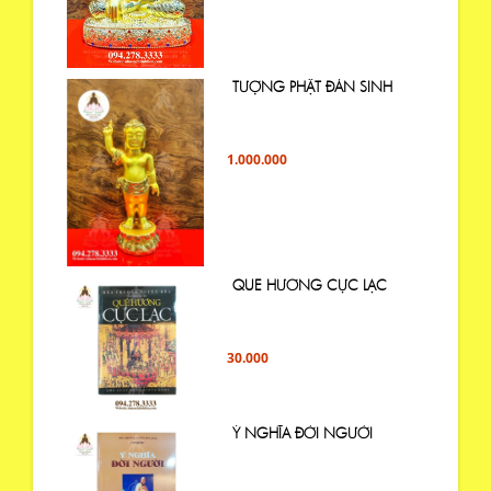
TƯỢNG PHẬT ĐẢN SINH
1.000.000
QUE HƯƠNG CỰC LẠC
30.000
Ý NGHĨA ĐỜI NGƯỜI