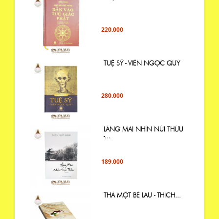
220.000
TUỆ SỸ - VIÊN NGỌC QUÝ
280.000
LÀNG MAI NHÌN NÚI THỨU
-...
189.000
THẢ MỘT BÈ LAU - THÍCH...