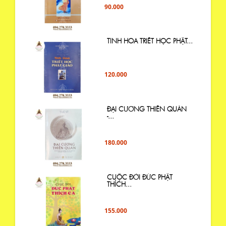
90.000
TINH HOA TRIẾT HỌC PHẬT...
120.000
ĐẠI CƯƠNG THIỀN QUÁN
-...
180.000
CUỘC ĐỜI ĐỨC PHẬT
THÍCH...
155.000