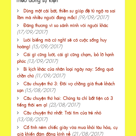
Dùng một cái bát, thiền sư giúp đệ tử ngộ ra sai
(19/09/2017)
lầm mà nhiều người đang mắc!
Đáng thương vì so sánh mình với người khác
(17/09/2017)
Lười biếng mà cứ nghĩ sẽ có cuộc sống huy
(15/09/2017)
hoàng!
Cái gì cũng lướt, cái gì cũng chạm, bỏ lỡ hạnh
(13/09/2017)
phúc
Bi kịch khác của nhân loại ngày nay: Sống quá
(11/09/2017)
chần chừ
Câu chuyện thứ 3: Đôi vợ chồng già thuê khách
(15/08/2017)
sạn
Câu chuyện thứ hai: Chúng ta chỉ bất tiện có 3
(23/08/2017)
tiếng thôi em ạ!
Câu chuyện thứ nhất: Trái tim của trẻ nhỏ
(13/08/2017)
Cố tình ném chiếc giày vừa mua khỏi tàu hỏa, cụ
(21/08/2017)
già khiến đám đông kính nể