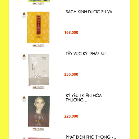
SÁCH KINH DƯỢC SƯ VÀ...
168.000
TÂY VỰC KÝ - PHÁP SƯ...
250.000
KỶ YẾU TRI ÂN HÒA
THƯỢNG...
220.000
PHẬT ĐIỂN PHỔ THÔNG -...