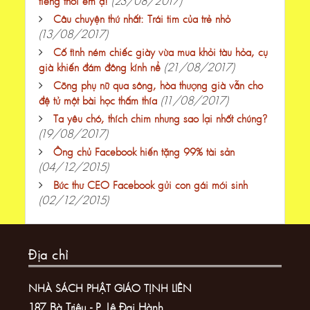
(23/08/2017)
tiếng thôi em ạ!
Câu chuyện thứ nhất: Trái tim của trẻ nhỏ
(13/08/2017)
Cố tình ném chiếc giày vừa mua khỏi tàu hỏa, cụ
(21/08/2017)
già khiến đám đông kính nể
Cõng phụ nữ qua sông, hòa thượng già vẫn cho
(11/08/2017)
đệ tử một bài học thấm thía
Ta yêu chó, thích chim nhưng sao lại nhốt chúng?
(19/08/2017)
Ông chủ Facebook hiến tặng 99% tài sản
(04/12/2015)
Bức thư CEO Facebook gửi con gái mới sinh
(02/12/2015)
Địa chỉ
NHÀ SÁCH PHẬT GIÁO TỊNH LIÊN
187 Bà Triệu - P. Lê Đại Hành