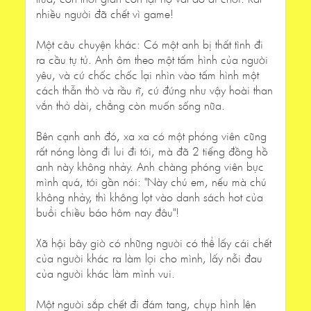
nhiều người đã chết vì game!
Một câu chuyện khác: Có một anh bị thất tình đi
ra cầu tự tử. Anh ôm theo một tấm hình của người
yêu, và cứ chốc chốc lại nhìn vào tấm hình một
cách thẫn thờ và rầu rĩ, cứ đứng như vậy hoài than
vắn thở dài, chẳng còn muốn sống nữa.
Bên cạnh anh đó, xa xa có một phóng viên cũng
rất nóng lòng đi lui đi tới, mà đã 2 tiếng đồng hồ
anh này không nhảy. Anh chàng phóng viên bực
mình quá, tới gần nói: "Này chú em, nếu mà chú
không nhảy, thì không lọt vào danh sách hot của
buổi chiều báo hôm nay đâu"!
Xã hội bây giờ có những người có thể lấy cái chết
của người khác ra làm lợi cho mình, lấy nỗi đau
của người khác làm mình vui.
Một người sắp chết đi đám tang, chụp hình lên