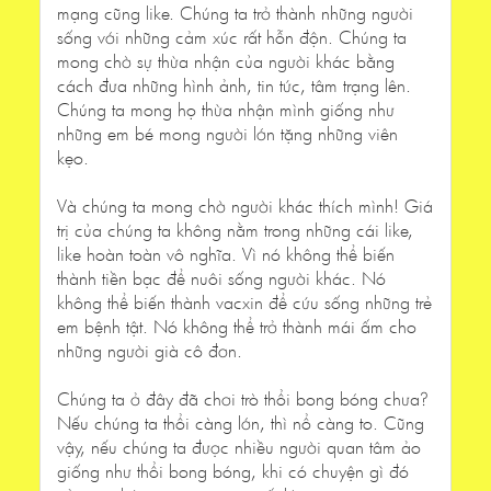
mạng cũng like. Chúng ta trở thành những người
sống với những cảm xúc rất hỗn độn. Chúng ta
mong chờ sự thừa nhận của người khác bằng
cách đưa những hình ảnh, tin tức, tâm trạng lên.
Chúng ta mong họ thừa nhận mình giống như
những em bé mong người lớn tặng những viên
kẹo.
Và chúng ta mong chờ người khác thích mình! Giá
trị của chúng ta không nằm trong những cái like,
like hoàn toàn vô nghĩa. Vì nó không thể biến
thành tiền bạc để nuôi sống người khác. Nó
không thể biến thành vacxin để cứu sống những trẻ
em bệnh tật. Nó không thể trở thành mái ấm cho
những người già cô đơn.
Chúng ta ở đây đã chơi trò thổi bong bóng chưa?
Nếu chúng ta thổi càng lớn, thì nổ càng to. Cũng
vậy, nếu chúng ta được nhiều người quan tâm ảo
giống như thổi bong bóng, khi có chuyện gì đó