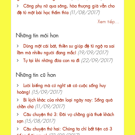
Cõng phụ nữ qua sông, hòa thượng già vẫn cho
(11/08/2017)
đệ tử một bài học thấm thía
Xem tiếp...
Những tin mới hơn
Dùng một cái bát, thiền sư giúp đệ tử ngộ ra sai
(19/09/2017)
lầm mà nhiều người đang mắc!
(22/09/2017)
Tự tại khi những đứa con ra đi
Những tin cũ hơn
Lười biếng mà cứ nghĩ sẽ có cuộc sống huy
(15/09/2017)
hoàng!
Bi kịch khác của nhân loại ngày nay: Sống quá
(11/09/2017)
chần chừ
Câu chuyện thứ 3: Đôi vợ chồng già thuê khách
(15/08/2017)
sạn
Câu chuyện thứ hai: Chúng ta chỉ bất tiện có 3