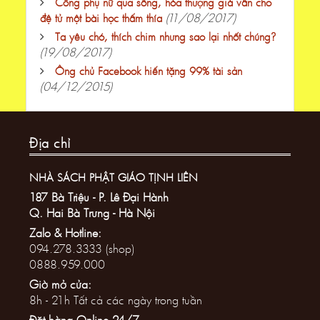
Cõng phụ nữ qua sông, hòa thượng già vẫn cho
(11/08/2017)
đệ tử một bài học thấm thía
Ta yêu chó, thích chim nhưng sao lại nhốt chúng?
(19/08/2017)
Ông chủ Facebook hiến tặng 99% tài sản
(04/12/2015)
Địa chỉ
NHÀ SÁCH PHẬT GIÁO TỊNH LIÊN
187 Bà Triệu - P. Lê Đại Hành
Q. Hai Bà Trưng - Hà Nội
Zalo & Hotline:
094.278.3333 (shop)
0888.959.000
Giờ mở cửa:
8h - 21h Tất cả các ngày trong tuần
Đặt hàng Online 24/7