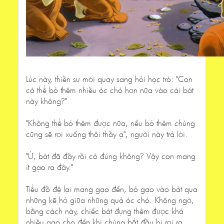
Lúc này, thiền sư mới quay sang hỏi học trò: "Con
có thể bỏ thêm nhiều óc chó hơn nữa vào cái bát
này không?"
"Không thể bỏ thêm được nữa, nếu bỏ thêm chúng
cũng sẽ rơi xuống thôi thầy ạ", người này trả lời.
"Ừ, bát đã đầy rồi có đúng không? Vậy con mang
ít gạo ra đây."
Tiểu đồ đệ lại mang gạo đến, bỏ gạo vào bát qua
những kẽ hở giữa những quả óc chó. Không ngờ,
bằng cách này, chiếc bát đựng thêm được khá
nhiều gạo cho đến khi chúng bắt đầu bị rơi ra