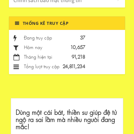
Chính sách bảo mật thông tin
THỐNG KÊ TRUY CẬP
Đang truy cập
37
Hôm nay
10,657
Tháng hiện tại
91,218
Tổng lượt truy cập
24,811,234
Dùng một cái bát, thiền sư giúp đệ tử
ngộ ra sai lầm mà nhiều người đang
mắc!