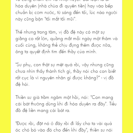
hóa duyên (nhà chùa đi quyên tiền) hay vào bếp
chuẩn bị cơm nước, từ sáng đến tối, lúc nào người
này cũng bận "tối mắt tối mũi".
Thế nhưng trong tâm, vị đồ đệ này có một sự
giằng co rất lớn, quầng mắt mỗi ngày một thâm và
cuối cùng, không thể chịu đựng thêm được nữa,
ông ta quyết định tìm đến thầy của mình.
"Sư phụ, con thật sự mệt quá rồi, vậy nhưng cũng
chưa nhìn thấy thành tích gì, thầy nói cho con biết
rốt cục là vì nguyên nhân gì được không?" - vị đồ
đệ hỏi.
Thiền sư già trầm ngâm một hồi, nói: "Con mang
cái bát thường dùng khi đi hóa duyên ra đây". Tiểu
đồ đệ liền mang cái bát ra.
"Được rồi, đặt nó ở đây rồi đi lấy cho ta vài quả
óc chó bỏ vào đó cho đến khi đầy", thiền sư nói