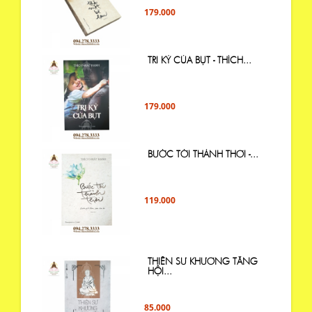
179.000
TRI KỶ CỦA BỤT - THÍCH...
179.000
BƯỚC TỚI THẢNH THƠI -...
119.000
THIỀN SƯ KHƯƠNG TĂNG
HỘI...
85.000