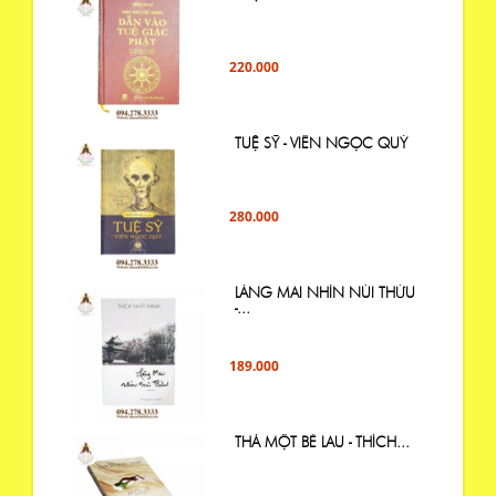
220.000
TUỆ SỸ - VIÊN NGỌC QUÝ
280.000
LÀNG MAI NHÌN NÚI THỨU
-...
189.000
THẢ MỘT BÈ LAU - THÍCH...