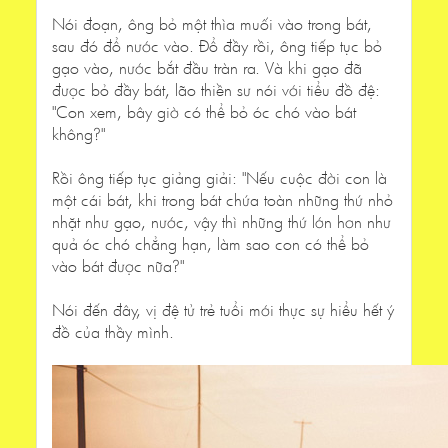
Nói đoạn, ông bỏ một thìa muối vào trong bát,
sau đó đổ nước vào. Đổ đầy rồi, ông tiếp tục bỏ
gạo vào, nước bắt đầu tràn ra. Và khi gạo đã
được bỏ đầy bát, lão thiền sư nói với tiểu đồ đệ:
"Con xem, bây giờ có thể bỏ óc chó vào bát
không?"
Rồi ông tiếp tục giảng giải: "Nếu cuộc đời con là
một cái bát, khi trong bát chứa toàn những thứ nhỏ
nhặt như gạo, nước, vậy thì những thứ lớn hơn như
quả óc chó chẳng hạn, làm sao con có thể bỏ
vào bát được nữa?"
Nói đến đây, vị đệ tử trẻ tuổi mới thực sự hiểu hết ý
đồ của thầy mình.