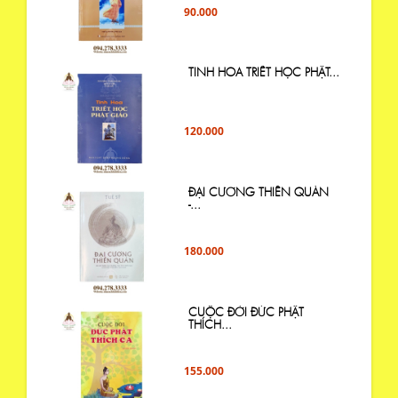
90.000
TINH HOA TRIẾT HỌC PHẬT...
120.000
ĐẠI CƯƠNG THIỀN QUÁN
-...
180.000
CUỘC ĐỜI ĐỨC PHẬT
THÍCH...
155.000