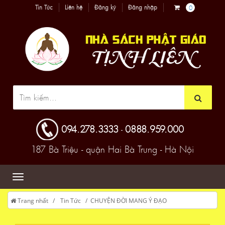
Tin Tức
Liên hệ
Đăng ký
Đăng nhập
0
094.278.3333
0888.959.000
-
187 Bà Triệu - quận Hai Bà Trưng - Hà Nội
Trang nhất
Tin Tức
CHUYỆN ĐỜI MANG Ý ĐẠO