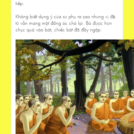
tiếp.
Không biết dụng ý của sư phụ ra sao nhưng vị đệ
tử vẫn mang một đống óc chó lại. Bỏ được hơn
chục quả vào bát, chiếc bát đã đầy ngập.