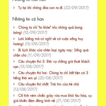
(22/09/2017)
Tự tại khi những đứa con ra đi
Những tin cũ hơn
Chúng ta chỉ "to khỏe" như những quả bong
(15/09/2017)
bóng!
Lười biếng mà cứ nghĩ sẽ có cuộc sống huy
(15/09/2017)
hoàng!
Bi kịch khác của nhân loại ngày nay: Sống quá
(11/09/2017)
chần chừ
Câu chuyện thứ 3: Đôi vợ chồng già thuê khách
(15/08/2017)
sạn
Câu chuyện thứ hai: Chúng ta chỉ bất tiện có 3
(23/08/2017)
tiếng thôi em ạ!
Câu chuyện thứ nhất: Trái tim của trẻ nhỏ
(13/08/2017)
Cố tình ném chiếc giày vừa mua khỏi tàu hỏa, cụ
(21/08/2017)
già khiến đám đông kính nể