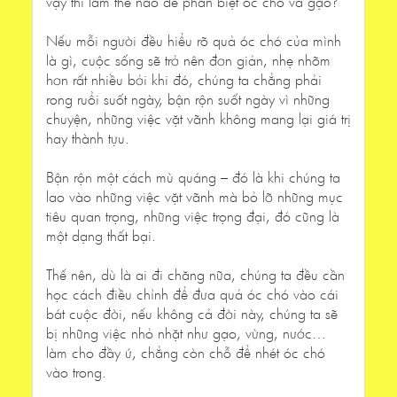
vậy thì làm thế nào để phân biệt óc chó và gạo?"
Nếu mỗi người đều hiểu rõ quả óc chó của mình
là gì, cuộc sống sẽ trở nên đơn giản, nhẹ nhõm
hơn rất nhiều bởi khi đó, chúng ta chẳng phải
rong ruổi suốt ngày, bận rộn suốt ngày vì những
chuyện, những việc vặt vãnh không mang lại giá trị
hay thành tựu.
Bận rộn một cách mù quáng – đó là khi chúng ta
lao vào những việc vặt vãnh mà bỏ lỡ những mục
tiêu quan trọng, những việc trọng đại, đó cũng là
một dạng thất bại.
Thế nên, dù là ai đi chăng nữa, chúng ta đều cần
học cách điều chỉnh để đưa quả óc chó vào cái
bát cuộc đời, nếu không cả đời này, chúng ta sẽ
bị những việc nhỏ nhặt như gạo, vừng, nước…
làm cho đầy ứ, chẳng còn chỗ để nhét óc chó
vào trong.