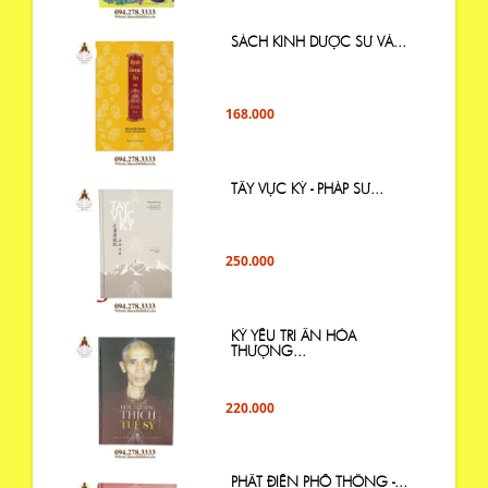
SÁCH KINH DƯỢC SƯ VÀ...
168.000
TÂY VỰC KÝ - PHÁP SƯ...
250.000
KỶ YẾU TRI ÂN HÒA
THƯỢNG...
220.000
PHẬT ĐIỂN PHỔ THÔNG -...