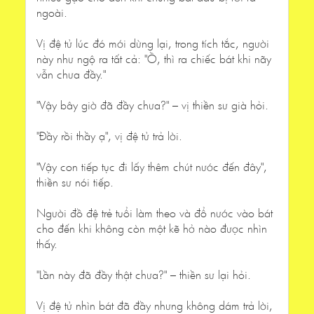
ngoài.
Vị đệ tử lúc đó mới dừng lại, trong tích tắc, người
này như ngộ ra tất cả: "Ồ, thì ra chiếc bát khi nãy
vẫn chưa đầy."
"Vậy bây giờ đã đầy chưa?" – vị thiền sư già hỏi.
"Đầy rồi thầy ạ", vị đệ tử trả lời.
"Vậy con tiếp tục đi lấy thêm chút nước đến đây",
thiền sư nói tiếp.
Người đồ đệ trẻ tuổi làm theo và đổ nước vào bát
cho đến khi không còn một kẽ hở nào được nhìn
thấy.
"Lần này đã đầy thật chưa?" – thiền sư lại hỏi.
Vị đệ tử nhìn bát đã đầy nhưng không dám trả lời,