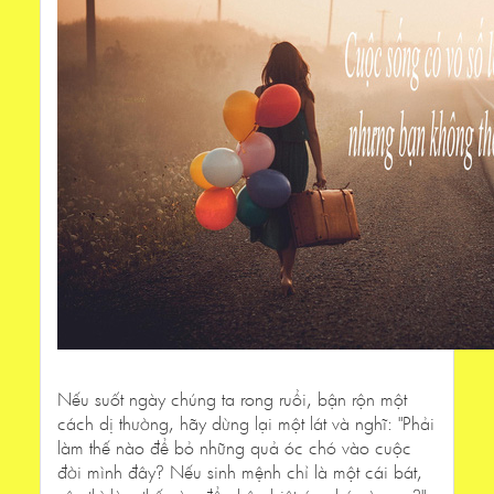
Nếu suốt ngày chúng ta rong ruổi, bận rộn một
cách dị thường, hãy dừng lại một lát và nghĩ: "Phải
làm thế nào để bỏ những quả óc chó vào cuộc
đời mình đây? Nếu sinh mệnh chỉ là một cái bát,