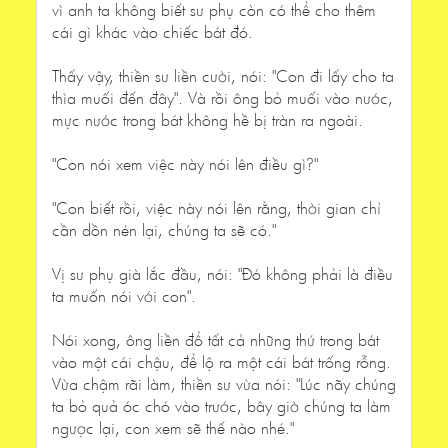
vì anh ta không biết sư phụ còn có thể cho thêm
cái gì khác vào chiếc bát đó.
Thấy vậy, thiền sư liền cười, nói: "Con đi lấy cho ta
thìa muối đến đây". Và rồi ông bỏ muối vào nước,
mực nước trong bát không hề bị tràn ra ngoài.
"Con nói xem việc này nói lên điều gì?"
"Con biết rồi, việc này nói lên rằng, thời gian chỉ
cần dồn nén lại, chúng ta sẽ có."
Vị sư phụ già lắc đầu, nói: "Đó không phải là điều
ta muốn nói với con".
Nói xong, ông liền đổ tất cả những thứ trong bát
vào một cái chậu, để lộ ra một cái bát trống rỗng.
Vừa chậm rãi làm, thiền sư vừa nói: "Lúc nãy chúng
ta bỏ quả óc chó vào trước, bây giờ chúng ta làm
ngược lại, con xem sẽ thế nào nhé."