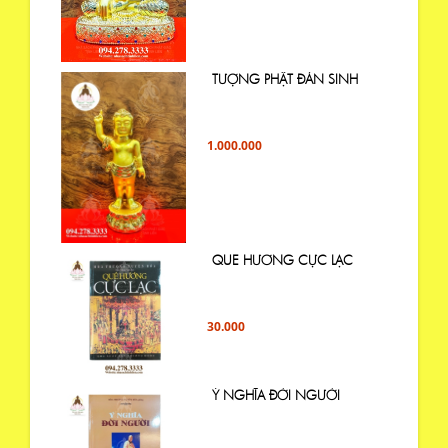
TƯỢNG PHẬT ĐẢN SINH
1.000.000
QUE HƯƠNG CỰC LẠC
30.000
Ý NGHĨA ĐỜI NGƯỜI