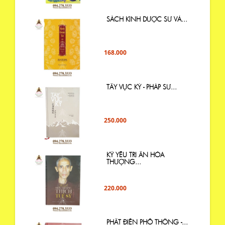
SÁCH KINH DƯỢC SƯ VÀ...
168.000
TÂY VỰC KÝ - PHÁP SƯ...
250.000
KỶ YẾU TRI ÂN HÒA
THƯỢNG...
220.000
PHẬT ĐIỂN PHỔ THÔNG -...