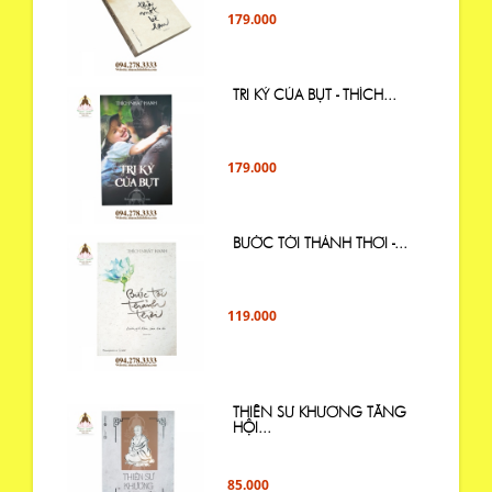
179.000
TRI KỶ CỦA BỤT - THÍCH...
179.000
BƯỚC TỚI THẢNH THƠI -...
119.000
THIỀN SƯ KHƯƠNG TĂNG
HỘI...
85.000