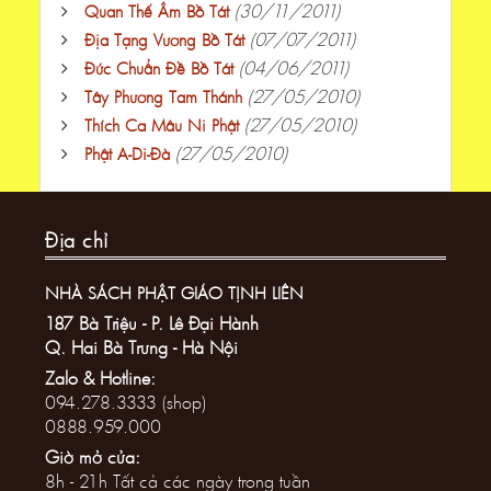
(30/11/2011)
Quan Thế Âm Bồ Tát
(07/07/2011)
Địa Tạng Vương Bồ Tát
(04/06/2011)
Đức Chuẩn Đề Bồ Tát
(27/05/2010)
Tây Phương Tam Thánh
(27/05/2010)
Thích Ca Mâu Ni Phật
(27/05/2010)
Phật A-Di-Đà
Địa chỉ
NHÀ SÁCH PHẬT GIÁO TỊNH LIÊN
187 Bà Triệu - P. Lê Đại Hành
Q. Hai Bà Trưng - Hà Nội
Zalo & Hotline:
094.278.3333 (shop)
0888.959.000
Giờ mở cửa:
8h - 21h Tất cả các ngày trong tuần