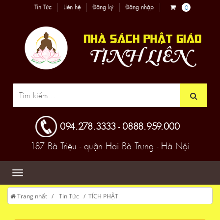
Tin Tức
Liên hệ
Đăng ký
Đăng nhập
0
094.278.3333
0888.959.000
-
187 Bà Triệu - quận Hai Bà Trưng - Hà Nội
Trang nhất
Tin Tức
TÍCH PHẬT