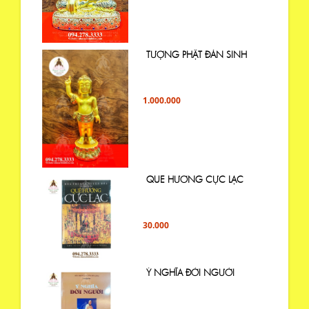
TƯỢNG PHẬT ĐẢN SINH
1.000.000
QUE HƯƠNG CỰC LẠC
30.000
Ý NGHĨA ĐỜI NGƯỜI