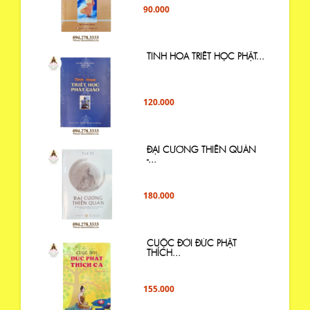
90.000
TINH HOA TRIẾT HỌC PHẬT...
120.000
ĐẠI CƯƠNG THIỀN QUÁN
-...
180.000
CUỘC ĐỜI ĐỨC PHẬT
THÍCH...
155.000