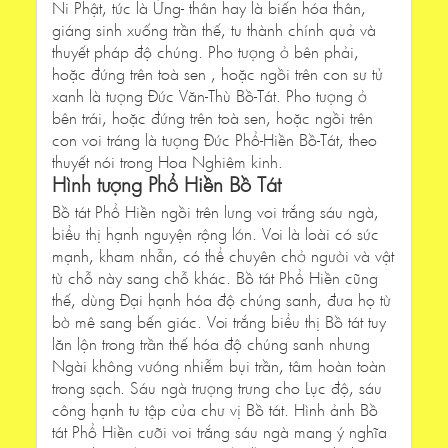
Ni Phật, tức là Ứng- thân hay là biến hóa thân,
giáng sinh xuống trần thế, tu thành chính quả và
thuyết pháp độ chúng. Pho tượng ở bên phải,
hoặc đứng trên toà sen , hoặc ngồi trên con sư tử
xanh là tượng Đức Văn-Thù Bồ-Tát. Pho tượng ở
bên trái, hoặc đứng trên toà sen, hoặc ngồi trên
con voi tráng là tượng Đức Phổ-Hiền Bồ-Tát, theo
thuyết nói trong Hoa Nghiêm kinh.
Hình tượng Phổ Hiền Bồ Tát
Bồ tát Phổ Hiền ngồi trên lưng voi trắng sáu ngà,
biểu thị hạnh nguyện rộng lớn. Voi là loài có sức
mạnh, kham nhẫn, có thể chuyên chở người và vật
từ chỗ này sang chỗ khác. Bồ tát Phổ Hiền cũng
thế, dùng Đại hạnh hóa độ chúng sanh, đưa họ từ
bờ mê sang bến giác. Voi trắng biểu thị Bồ tát tuy
lăn lộn trong trần thế hóa độ chúng sanh nhưng
Ngài không vướng nhiễm bụi trần, tâm hoàn toàn
trong sạch. Sáu ngà trượng trưng cho Lục độ, sáu
công hạnh tu tập của chư vị Bồ tát. Hình ảnh Bồ
tát Phổ Hiền cưỡi voi trắng sáu ngà mang ý nghĩa