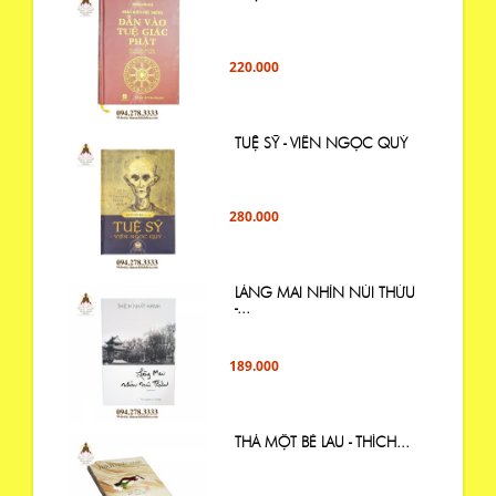
220.000
TUỆ SỸ - VIÊN NGỌC QUÝ
280.000
LÀNG MAI NHÌN NÚI THỨU
-...
189.000
THẢ MỘT BÈ LAU - THÍCH...