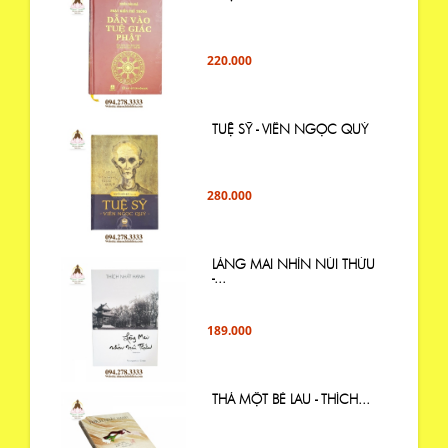
220.000
TUỆ SỸ - VIÊN NGỌC QUÝ
280.000
LÀNG MAI NHÌN NÚI THỨU
-...
189.000
THẢ MỘT BÈ LAU - THÍCH...