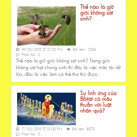
Thế nào là giữ
giới không sát
sinh?
19/03/2015 07:27:00 PM
Đã xem: 12516
Phản hồi: 2
Thế nào là giữ giới không sát sinh? Trong giới
không sát hạt chúng sinh thì đâu là việc mắc tội rất
lớn, đâu là việc làm có thể tha thứ được
Sự linh ứng của
Bồ-tát có mâu
thuẫn với luật
nhân quả?
17/03/2015 07:13:00 PM
Đã xem: 8070
Phản hồi: 0