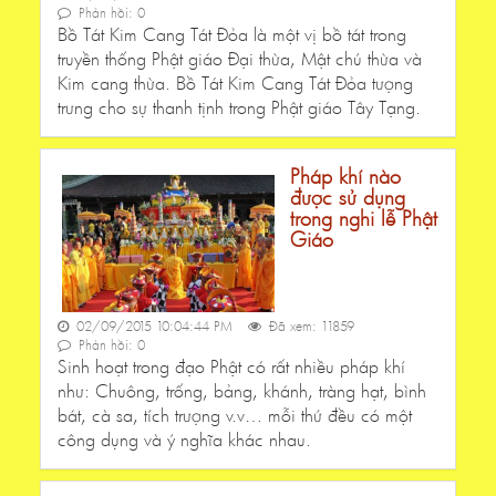
Phản hồi: 0
Bồ Tát Kim Cang Tát Đỏa là một vị bồ tát trong
truyền thống Phật giáo Đại thừa, Mật chú thừa và
Kim cang thừa. Bồ Tát Kim Cang Tát Đỏa tượng
trưng cho sự thanh tịnh trong Phật giáo Tây Tạng.
Pháp khí nào
được sử dụng
trong nghi lễ Phật
Giáo
02/09/2015 10:04:44 PM
Đã xem: 11859
Phản hồi: 0
Sinh hoạt trong đạo Phật có rất nhiều pháp khí
như: Chuông, trống, bảng, khánh, tràng hạt, bình
bát, cà sa, tích trượng v.v… mỗi thứ đều có một
công dụng và ý nghĩa khác nhau.