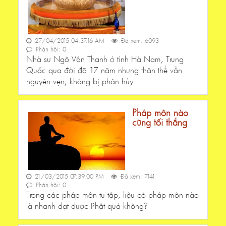
27/04/2015 04:37:16 AM
Đã xem: 6093
Phản hồi: 0
Nhà sư Ngô Vân Thanh ở tỉnh Hà Nam, Trung
Quốc qua đời đã 17 năm nhưng thân thể vẫn
nguyên vẹn, không bị phân hủy.
Pháp môn nào
cũng tối thắng
21/03/2015 07:39:00 PM
Đã xem: 7141
Phản hồi: 0
Trong các pháp môn tu tập, liệu có pháp môn nào
là nhanh đạt được Phật quả không?