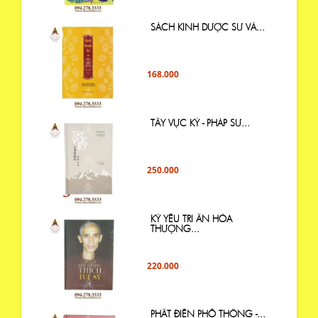
SÁCH KINH DƯỢC SƯ VÀ...
168.000
TÂY VỰC KÝ - PHÁP SƯ...
250.000
KỶ YẾU TRI ÂN HÒA
THƯỢNG...
220.000
PHẬT ĐIỂN PHỔ THÔNG -...