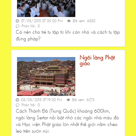
07/05/2015 07:35:00 PM
Đã xem: 6530
Phản hồi: 0
Có nên cho trẻ tu tập từ khi còn nhỏ và cách tu tập
đúng pháp?
Ngôi làng Phật
giáo
05/05/2015 07:19:00 PM
Đã xem: 6273
Phản hồi: 0
Cách Thành Đô (Trung Quốc) khoảng 600km,
ngôi làng Sertar nổi bật nhờ các ngôi nhà màu đỏ
và Học viện Phật giáo lớn nhất thế giới nằm cheo
leo trên sườn núi.