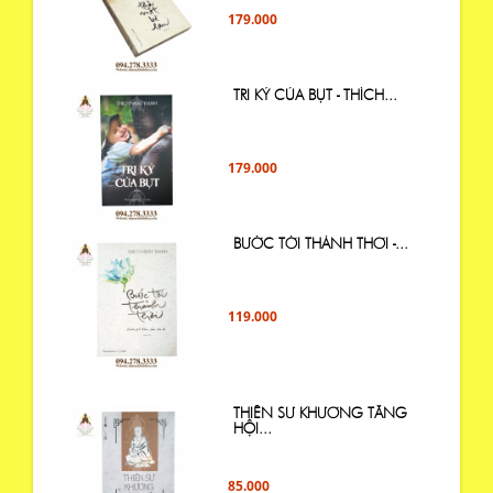
179.000
TRI KỶ CỦA BỤT - THÍCH...
179.000
BƯỚC TỚI THẢNH THƠI -...
119.000
THIỀN SƯ KHƯƠNG TĂNG
HỘI...
85.000