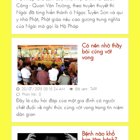
Công - Quan Vân Trường, theo truyền thuyết thì
Ngài đã từng hiển thánh ở Ngọc Tuyền Sơn và qui
y nhà Phật, Phật giáo nêu cao gương trung nghĩa
của Ngài mà gọi là Hộ Pháp
Có nên nhờ thầy
bói cúng vớt
vong
20/07/2015 05:15:24 AM
Đã xem: 7491
Phản hồi: 0
Đây là câu hỏi đáp của một gia đình có người
chết đuối về nghi thức cúng vớt vong trong tín niệm
dân gian
Bệnh nào khổ
hơn tâm bệnh?