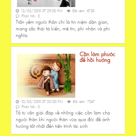
12/03/2015 07:29:00 PM
Đã xem: 6735
Phản hồi: 0
Trấn yểm người thân chỉ là tín niệm dân gian,
mang sắc thái tà kiến, mê tín, phi nhân và phi
nghĩa.
Cần làm phước
để hồi hướng
10/03/2015 07:20:00 PM
Đã xem: 7047
Phản hồi: 0
Tổ tư vấn giải đáp về những việc cần làm cho
người thân khi người thân vừa qua đời để ảnh
hưởng tốt nhất đến tiến trình tái sinh