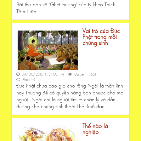
Bài thơ bàn về "Ghét thương" của tỳ kheo Thích
Tâm Luận
Vai trò của Đức
Phật trong mỗi
chúng sinh
04/06/2015 11:31:00 PM
Đã xem: 7651
Phản hồi: 1
Đức Phật chưa bao giờ cho rằng Ngài là thần linh
hay Thượng đế có quyền năng ban phước cho mọi
người. Ngài chỉ là người tìm ra chân lý và dẫn
đường cho chúng sinh thoát khỏi khổ đau
Thế nào là
nghiệp