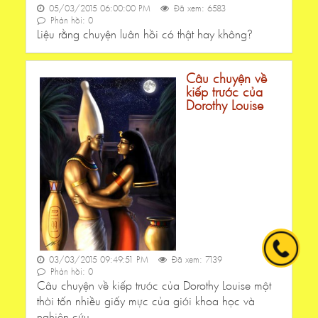
05/03/2015 06:00:00 PM
Đã xem: 6583
Phản hồi: 0
Liệu rằng chuyện luân hồi có thật hay không?
Câu chuyện về
kiếp trước của
Dorothy Louise
03/03/2015 09:49:51 PM
Đã xem: 7139
Phản hồi: 0
Câu chuyện về kiếp trước của Dorothy Louise một
thời tốn nhiều giấy mực của giới khoa học và
nghiên cứu.