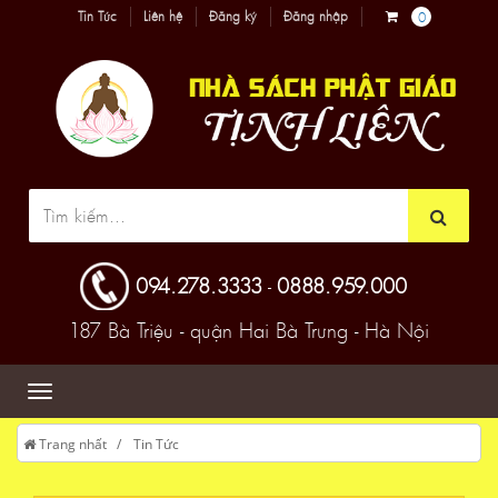
Tin Tức
Liên hệ
Đăng ký
Đăng nhập
0
094.278.3333
0888.959.000
-
187 Bà Triệu - quận Hai Bà Trưng - Hà Nội
Trang nhất
Tin Tức