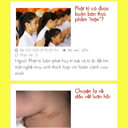
Phật tử có được
buôn bán thực
phẩm “mặn”?
08/03/2015 07:10:00 PM
Đã xem: 6514
Phản hồi: 0
Người Phật tử luôn phát huy trí tuệ và từ bi để tìm
một nghề mưu sinh thích hợp với hoàn cảnh của
mình.
Chuyện lạ về
dấu vết luân hồi