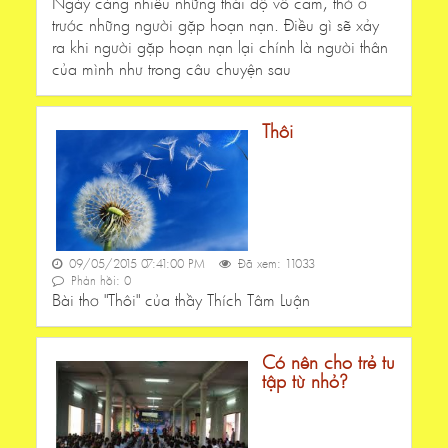
Ngày càng nhiều những thái độ vô cam, thờ ơ
trước những người gặp hoạn nạn. Điều gì sẽ xảy
ra khi người gặp hoạn nạn lại chính là người thân
của mình như trong câu chuyện sau
Thôi
09/05/2015 07:41:00 PM
Đã xem: 11033
Phản hồi: 0
Bài thơ "Thôi" của thầy Thích Tâm Luận
Có nên cho trẻ tu
tập từ nhỏ?