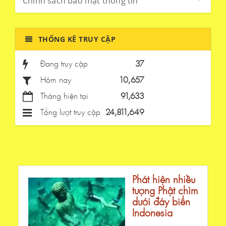
Chính sách bảo mật thông tin
THỐNG KÊ TRUY CẬP
Đang truy cập
37
Hôm nay
10,657
Tháng hiện tại
91,633
Tổng lượt truy cập
24,811,649
Phát hiện nhiều
tượng Phật chìm
dưới đáy biển
Indonesia