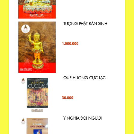
TƯỢNG PHẬT ĐẢN SINH
1.000.000
QUE HƯƠNG CỰC LẠC
30.000
Ý NGHĨA ĐỜI NGƯỜI