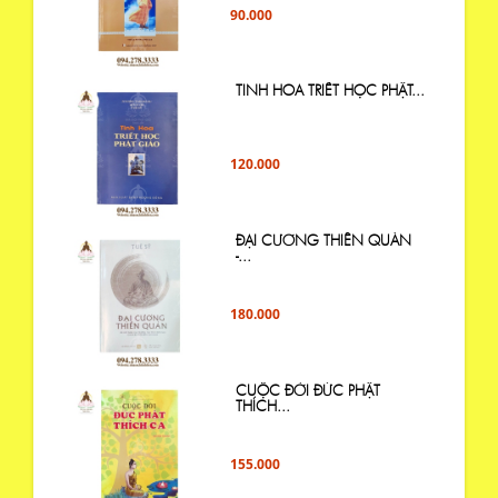
90.000
TINH HOA TRIẾT HỌC PHẬT...
120.000
ĐẠI CƯƠNG THIỀN QUÁN
-...
180.000
CUỘC ĐỜI ĐỨC PHẬT
THÍCH...
155.000