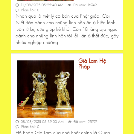
11/08/2015 05:25:40 AM
Đã xem: 16749
Phản hồi: 0
Nhân quả là triết lý cơ bản của Phật giáo. Cõi
Niết Bàn dành cho những linh hồn ăn ở hiền lành,
luôn từ bi, cứu giúp kẻ khó. Còn 18 tầng địa ngục
dành cho những linh hồn tội lỗi, ăn ở thất đức, gây
nhiều nghiệp chướng
Già Lam Hộ
Pháp
08/08/2015 05:39:00 AM
Đã xem: 25797
Phản hồi: 0
Hộ Pháp Già Lam của nhà Phật chính là Quan